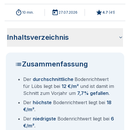
10 min.
27.07.2026
4.7
(
41
)
Inhaltsverzeichnis
Wie haben sich die Bodenrichtwerte in 2026 für Lübs
Historische Entwicklung der Bodenrichtwerte für Lübs (2001-
Bodenrichtwerte benachbarter Städte
Sind die Grundstückspreise in Lübs mit den aktuellen
Wie erhalte ich den Bodenrichtwert für mein Grundstück in
Fragen und Antworten rund um Bodenrichtwerte Lübs
entwickelt?
2026)
Bodenrichtwerten gleichzusetzen?
Lübs?
Zusammenfassung
Der
durchschnittliche
Bodenrichtwert
für Lübs liegt bei
12 €/m²
und ist damit im
Schnitt zum Vorjahr um
7,7% gefallen
.
Der
höchste
Bodenrichtwert liegt bei
18
€/m²
.
Der
niedrigste
Bodenrichtwert liegt bei
6
€/m²
.