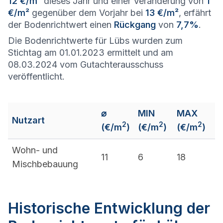
12 €/m²
dieses Jahr und einer Veränderung von
1
€/m²
gegenüber dem Vorjahr bei
13 €/m²
, erfährt
der Bodenrichtwert einen
Rückgang
von
7,7%
.
Die Bodenrichtwerte für Lübs wurden zum
Stichtag am 01.01.2023 ermittelt und am
08.03.2024 vom Gutachterausschuss
veröffentlicht.
⌀
MIN
MAX
Nutzart
2
2
2
(€/m
)
(€/m
)
(€/m
)
Wohn- und
11
6
18
Mischbebauung
Historische Entwicklung der