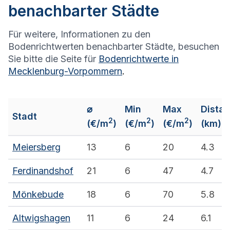
benachbarter Städte
Für weitere, Informationen zu den
Bodenrichtwerten benachbarter Städte, besuchen
Sie bitte die Seite für
Bodenrichtwerte in
Mecklenburg-Vorpommern
.
⌀
Min
Max
Dista
Stadt
2
2
2
(€/m
)
(€/m
)
(€/m
)
(km)
Meiersberg
13
6
20
4.3
Ferdinandshof
21
6
47
4.7
Mönkebude
18
6
70
5.8
Altwigshagen
11
6
24
6.1