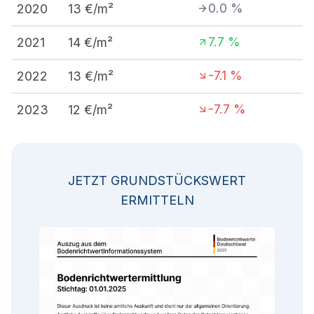
0.0
%
2020
13
€/m²
7.7
%
2021
14
€/m²
-7.1
%
2022
13
€/m²
-7.7
%
2023
12
€/m²
JETZT GRUNDSTÜCKSWERT
ERMITTELN