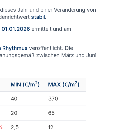
dieses Jahr und einer Veränderung von
odenrichtwert
stabil
.
 01.01.2026
ermittelt und am
en Rhythmus
veröffentlicht. Die
lanungsgemäß zwischen März und Juni
2
2
MIN (€/m
)
MAX (€/m
)
40
370
20
65
%
2,5
12