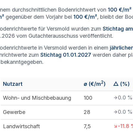
inem durchschnittlichen Bodenrichtwert von
100 €/m²
m²
gegenüber dem Vorjahr bei
100 €/m²
, bleibt der B
odenrichtwerte für Versmold wurden zum
Stichtag am
.2026 vom Gutachterausschuss veröffentlicht.
odenrichtwerte in Versmold werden in einem
jährlich
nrichtwerte zum
Stichtag 01.01.2027
werden daher p
 bekanntgegeben.
2
Nutzart
⌀ (€/m
)
△ (%)
0.0
%
Wohn- und Mischbebauung
100
0.0
%
Gewerbe
28
-11.8
Landwirtschaft
7,5