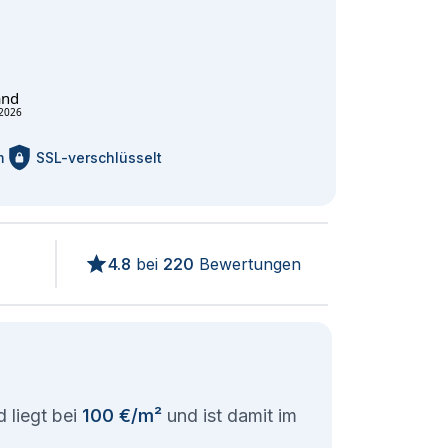
and
2026
m
SSL-verschlüsselt
4.8
bei
220
Bewertungen
 liegt bei
100 €/m²
und ist damit im