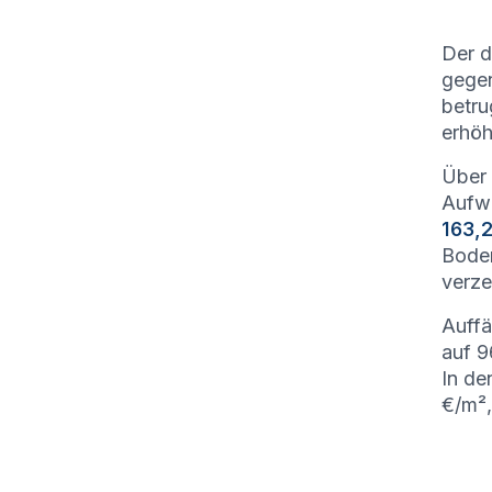
Der d
gege
betru
erhöh
Über 
Aufwä
163,
Boden
verze
Auffä
auf 9
In de
€/m²,