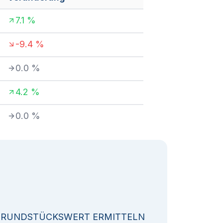
7.1
%
-9.4
%
0.0
%
4.2
%
0.0
%
GRUNDSTÜCKSWERT ERMITTELN