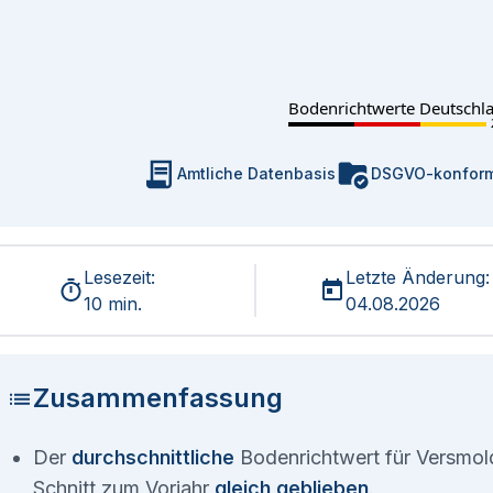
Bodenrichtwerte Deutschl
Amtliche Datenbasis
DSGVO-konfor
Lesezeit:
Letzte Änderung:
10 min.
04.08.2026
Zusammenfassung
Der
durchschnittliche
Bodenrichtwert für Versmold
Schnitt zum Vorjahr
gleich geblieben
.