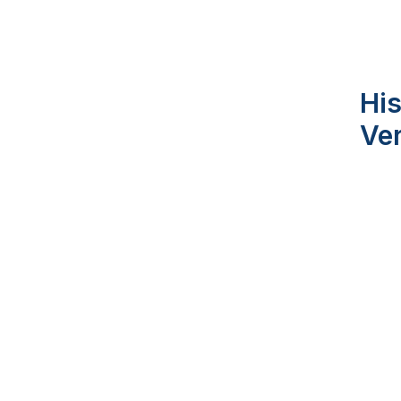
His
Ve