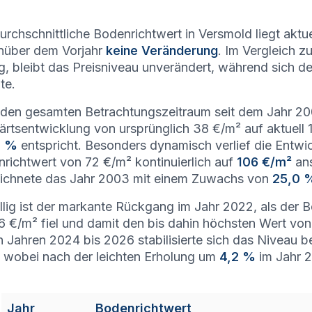
urchschnittliche Bodenrichtwert in Versmold liegt aktue
nüber dem Vorjahr
keine Veränderung
. Im Vergleich z
g, bleibt das Preisniveau unverändert, während sich
te.
den gesamten Betrachtungszeitraum seit dem Jahr 2000
rtsentwicklung von ursprünglich 38 €/m² auf aktuell 
2 %
entspricht. Besonders dynamisch verlief die Entwi
richtwert von 72 €/m² kontinuierlich auf
106 €/m²
ans
ichnete das Jahr 2003 mit einem Zuwachs von
25,0 
llig ist der markante Rückgang im Jahr 2022, als der
6 €/m² fiel und damit den bis dahin höchsten Wert von 
n Jahren 2024 bis 2026 stabilisierte sich das Niveau
 wobei nach der leichten Erholung um
4,2 %
im Jahr 2
Jahr
Bodenrichtwert