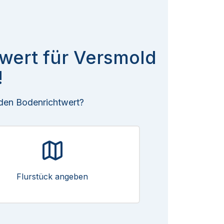
twert für Versmold
!
 den Bodenrichtwert?
Flurstück angeben