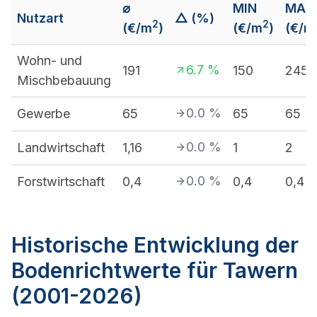
⌀
MIN
MAX
Nutzart
△ (%)
2
2
(€/m
)
(€/m
)
(€/m
Wohn- und
6.7
%
191
150
245
Mischbebauung
0.0
%
Gewerbe
65
65
65
0.0
%
Landwirtschaft
1,16
1
2
0.0
%
Forstwirtschaft
0,4
0,4
0,4
Historische Entwicklung der
Bodenrichtwerte für Tawern
(2001-2026)