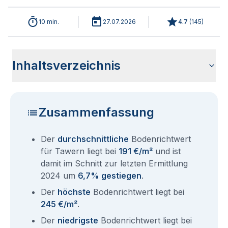
10 min.
27.07.2026
4.7
(
145
)
Inhaltsverzeichnis
Wie haben sich die Bodenrichtwerte in 2026 für Tawern
Historische Entwicklung der Bodenrichtwerte für Tawern
Bodenrichtwerte benachbarter Städte
Sind die Grundstückspreise in Tawern mit den aktuellen
Wie erhalte ich den Bodenrichtwert für mein Grundstück in
Fragen und Antworten rund um Bodenrichtwerte Tawern
entwickelt?
(2001-2026)
Bodenrichtwerten gleichzusetzen?
Tawern?
Zusammenfassung
Der
durchschnittliche
Bodenrichtwert
für Tawern liegt bei
191 €/m²
und ist
damit im Schnitt zur letzten Ermittlung
2024 um
6,7% gestiegen
.
Der
höchste
Bodenrichtwert liegt bei
245 €/m²
.
Der
niedrigste
Bodenrichtwert liegt bei