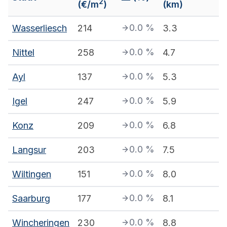
2
(€/m
)
(km)
0.0
%
Wasserliesch
214
3.3
0.0
%
Nittel
258
4.7
0.0
%
Ayl
137
5.3
0.0
%
Igel
247
5.9
0.0
%
Konz
209
6.8
0.0
%
Langsur
203
7.5
0.0
%
Wiltingen
151
8.0
0.0
%
Saarburg
177
8.1
0.0
%
Wincheringen
230
8.8