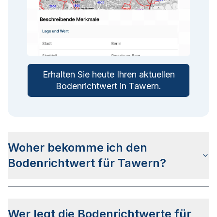
Erhalten Sie heute Ihren aktuellen
Bodenrichtwert in
Tawern
.
Woher bekomme ich den
Bodenrichtwert für Tawern?
Die Bodenrichtwerte für Tawern erhalten Sie u.a.
auf dieser Webseite
in den jeweiligen Stadt- und
Wer legt die Bodenrichtwerte für
Stadtteilseiten. Alternativ können Sie bei
BORIS