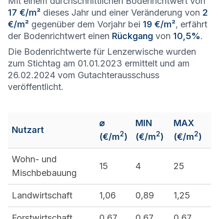
Mit einem durchschnittlichen Bodenrichtwert von
17 €/m²
dieses Jahr und einer Veränderung von
2
€/m²
gegenüber dem Vorjahr bei
19 €/m²
, erfährt
der Bodenrichtwert einen
Rückgang
von
10,5%
.
Die Bodenrichtwerte für Lenzerwische wurden
zum Stichtag am 01.01.2023 ermittelt und am
26.02.2024 vom Gutachterausschuss
veröffentlicht.
⌀
MIN
MAX
Nutzart
2
2
2
(€/m
)
(€/m
)
(€/m
)
Wohn- und
15
4
25
Mischbebauung
Landwirtschaft
1,06
0,89
1,25
Forstwirtschaft
0,67
0,67
0,67