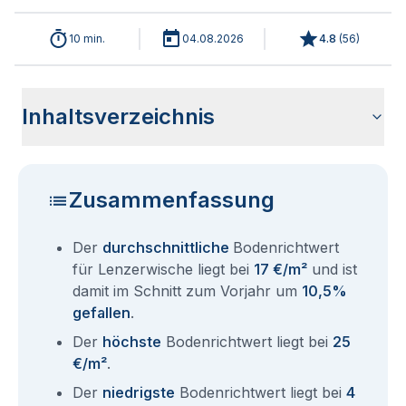
10 min.
04.08.2026
4.8
(
56
)
Inhaltsverzeichnis
Wie haben sich die Bodenrichtwerte in 2026 für
Historische Entwicklung der Bodenrichtwerte für
Bodenrichtwerte benachbarter Städte
Sind die Grundstückspreise in Lenzerwische mit den
Wie erhalte ich den Bodenrichtwert für mein Grundstück in
Aktuelle Immobilienpreise in Lenzerwische
Fragen und Antworten rund um Bodenrichtwerte
Lenzerwische entwickelt?
Lenzerwische (2001-2026)
aktuellen Bodenrichtwerten gleichzusetzen?
Lenzerwische?
Lenzerwische
Zusammenfassung
Der
durchschnittliche
Bodenrichtwert
für Lenzerwische liegt bei
17 €/m²
und ist
damit im Schnitt zum Vorjahr um
10,5%
gefallen
.
Der
höchste
Bodenrichtwert liegt bei
25
€/m²
.
Der
niedrigste
Bodenrichtwert liegt bei
4