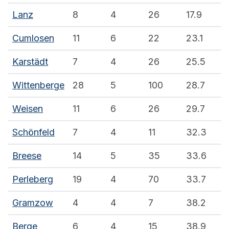
Lanz
8
4
26
17.9
Cumlosen
11
6
22
23.1
Karstädt
7
4
26
25.5
Wittenberge
28
5
100
28.7
Weisen
11
6
26
29.7
Schönfeld
7
4
11
32.3
Breese
14
5
35
33.6
Perleberg
19
4
70
33.7
Gramzow
4
4
7
38.2
Berge
6
4
15
38.9