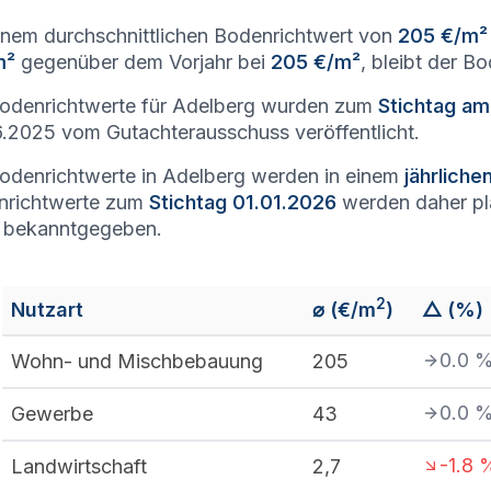
inem durchschnittlichen Bodenrichtwert von
205 €/m²
m²
gegenüber dem Vorjahr bei
205 €/m²
, bleibt der B
odenrichtwerte für Adelberg wurden zum
Stichtag am
.2025 vom Gutachterausschuss veröffentlicht.
odenrichtwerte in Adelberg werden in einem
jährlich
nrichtwerte zum
Stichtag 01.01.2026
werden daher p
 bekanntgegeben.
2
Nutzart
⌀ (€/m
)
△ (%)
0.0
Wohn- und Mischbebauung
205
0.0
Gewerbe
43
-1.8
Landwirtschaft
2,7