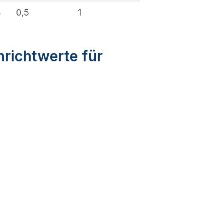
%
0,5
1
nrichtwerte für