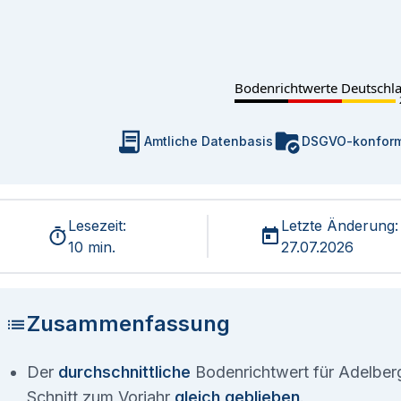
Bodenrichtwerte Deutschl
Amtliche Datenbasis
DSGVO-konfor
Lesezeit:
Letzte Änderung:
10 min.
27.07.2026
Zusammenfassung
Der
durchschnittliche
Bodenrichtwert für Adelberg
Schnitt zum Vorjahr
gleich geblieben
.