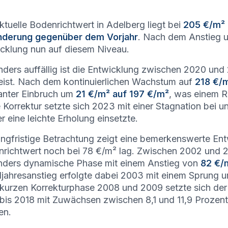
ktuelle Bodenrichtwert in Adelberg liegt bei
205 €/m²
nderung gegenüber dem Vorjahr
. Nach dem Anstieg u
cklung nun auf diesem Niveau.
ders auffällig ist die Entwicklung zwischen 2020 und 20
ist. Nach dem kontinuierlichen Wachstum auf
218 €/
anter Einbruch um
21 €/m² auf 197 €/m²
, was einem R
 Korrektur setzte sich 2023 mit einer Stagnation bei 
r eine leichte Erholung einsetzte.
angfristige Betrachtung zeigt eine bemerkenswerte Ent
richtwert noch bei 78 €/m² lag. Zwischen 2002 und 2
ders dynamische Phase mit einem Anstieg von
82 €/
ljahresanstieg erfolgte dabei 2003 mit einem Sprung 
 kurzen Korrekturphase 2008 und 2009 setzte sich der 
bis 2018 mit Zuwächsen zwischen 8,1 und 11,9 Prozent
en.