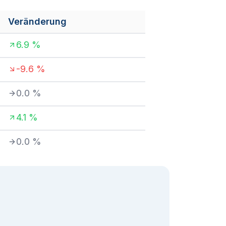
Veränderung
6.9
%
-9.6
%
0.0
%
4.1
%
0.0
%