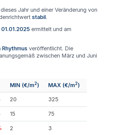
dieses Jahr und einer Veränderung von
odenrichtwert
stabil
.
 01.01.2025
ermittelt und am
en Rhythmus
veröffentlicht. Die
lanungsgemäß zwischen März und Juni
2
2
MIN (€/m
)
MAX (€/m
)
%
20
325
%
15
75
%
2
3