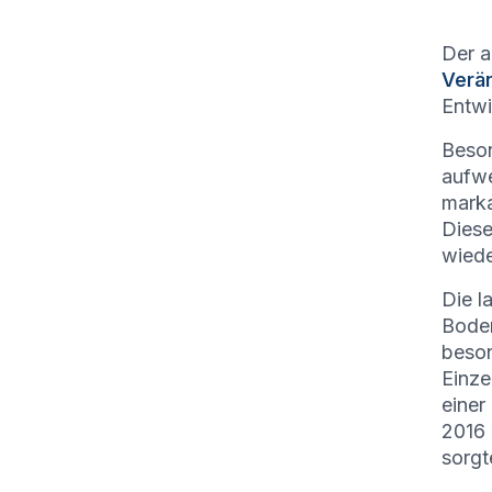
Der a
Verä
Entwi
Beson
aufwe
mark
Diese
wiede
Die l
Boden
beson
Einze
einer
2016 
sorgt