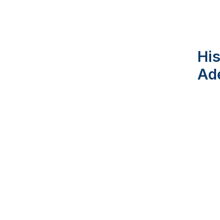
His
Ad