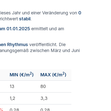
ieses Jahr und einer Veränderung von
0
nrichtwert
stabil
.
 am 01.01.2025
ermittelt und am
chen Rhythmus
veröffentlicht. Die
lanungsgemäß zwischen März und Juni
2
2
MIN (€/m
)
MAX (€/m
)
13
80
1,2
3,3
%
0,28
0,28