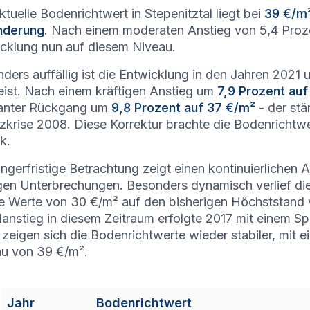
ktuelle Bodenrichtwert in Stepenitztal liegt bei
39 €/m
nderung
. Nach einem moderaten Anstieg von 5,4 Proze
cklung nun auf diesem Niveau.
ders auffällig ist die Entwicklung in den Jahren 2021 un
ist. Nach einem kräftigen Anstieg um
7,9 Prozent auf
anter Rückgang um
9,8 Prozent auf 37 €/m²
- der stä
zkrise 2008. Diese Korrektur brachte die Bodenrichtw
k.
ängerfristige Betrachtung zeigt einen kontinuierlichen
en Unterbrechungen. Besonders dynamisch verlief di
ie Werte von 30 €/m² auf den bisherigen Höchststand
lanstieg in diesem Zeitraum erfolgte 2017 mit einem 
zeigen sich die Bodenrichtwerte wieder stabiler, mit e
u von 39 €/m².
Jahr
Bodenrichtwert