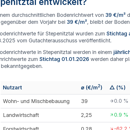
penitztal entwickelt?
inem durchschnittlichen Bodenrichtwert von
39 €/m²
d
gegenüber dem Vorjahr bei
39 €/m²
, bleibt der Bode
odenrichtwerte für Stepenitztal wurden zum
Stichtag
.2025 vom Gutachterausschuss veröffentlicht.
odenrichtwerte in Stepenitztal werden in einem
jährli
nrichtwerte zum
Stichtag 01.01.2026
werden daher p
 bekanntgegeben.
2
Nutzart
⌀ (€/m
)
△ (%)
0.0
%
Wohn- und Mischbebauung
39
0.9
%
Landwirtschaft
2,25
-62.2
Forstwirtschaft
0,28