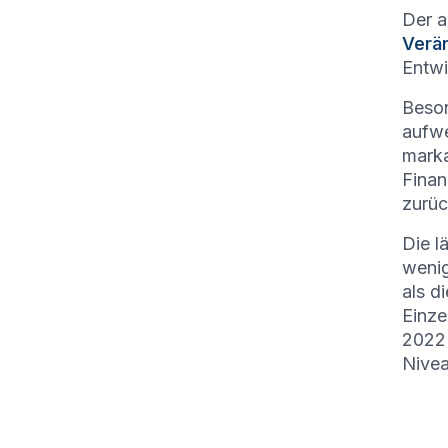
Der a
Verä
Entwi
Beson
aufwe
mark
Finan
zurüc
Die l
wenig
als d
Einze
2022 
Nivea