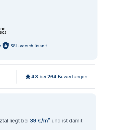
and
2026
m
SSL-verschlüsselt
4.8
bei
264
Bewertungen
tal liegt bei
39 €/m²
und ist damit