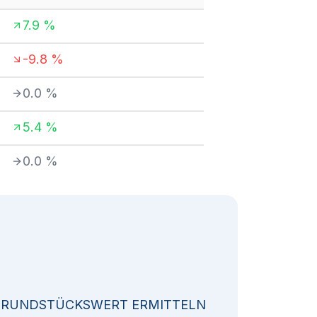
7.9
%
-9.8
%
0.0
%
5.4
%
0.0
%
GRUNDSTÜCKSWERT ERMITTELN