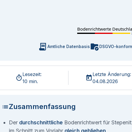
Bodenrichtwerte Deutschl
Amtliche Datenbasis
DSGVO-konfor
Lesezeit:
Letzte Änderung:
10 min.
04.08.2026
Zusammenfassung
Der
durchschnittliche
Bodenrichtwert für Stepenitz
im Schnitt zum Vorjahr
gleich geblieben
.