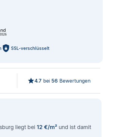
and
2026
m
SSL-verschlüsselt
4.7
bei
56
Bewertungen
sburg liegt bei
12 €/m²
und ist damit