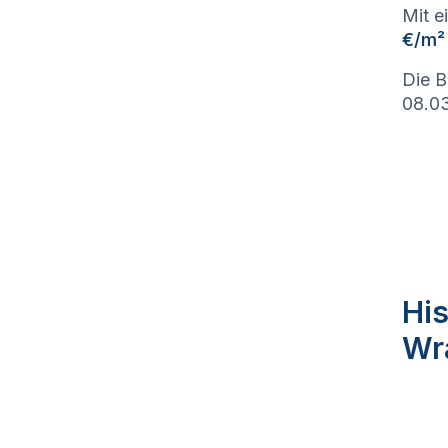
Mit e
€/m²
Die B
08.03
His
Wr