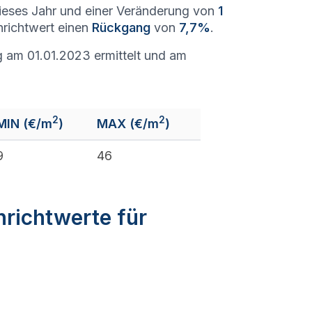
eses Jahr und einer Veränderung von
1
nrichtwert einen
Rückgang
von
7,7%
.
 am 01.01.2023 ermittelt und am
2
2
MIN (€/m
)
MAX (€/m
)
9
46
nrichtwerte für