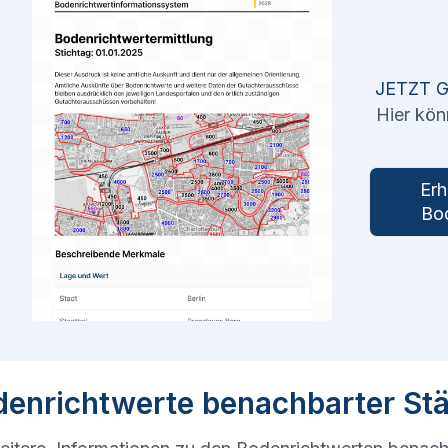
JETZT 
Hier kön
Erh
Bod
denrichtwerte benachbarter St