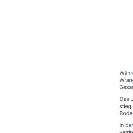
Währe
Wrang
Gesam
Das J
stieg
Boden
In de
verri