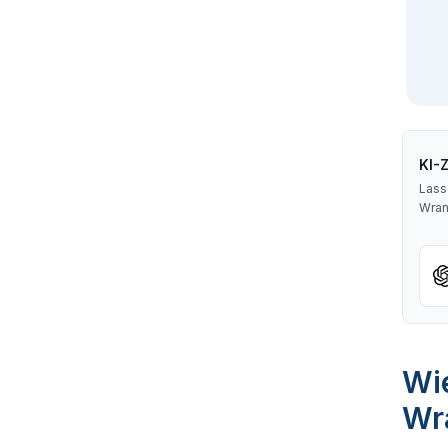
KI-
Lass
Wran
Wie
Wr