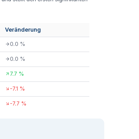
Veränderung
0.0
%
0.0
%
7.7
%
-7.1
%
-7.7
%