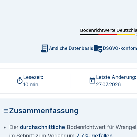
Bodenrichtwerte Deutschl
Amtliche Datenbasis
DSGVO-konfor
Lesezeit:
Letzte Änderung:
10 min.
27.07.2026
Zusammenfassung
Der
durchschnittliche
Bodenrichtwert für Wrangel
im Schnitt zum Vorjahr um
7,7% gefallen
.