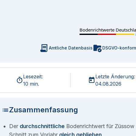
Bodenrichtwerte Deutschl
Amtliche Datenbasis
DSGVO-konfor
Lesezeit:
Letzte Änderung:
10 min.
04.08.2026
Zusammenfassung
Der
durchschnittliche
Bodenrichtwert für Züssow 
Schnitt zum Vorjahr
gleich geblieben
.