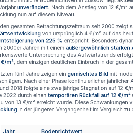
urchschnittliche Bodenrichtwert in Züssow liegt aktuel
Vorjahr
unverändert
. Nach dem Anstieg von 12 €/m² au
cklung nun auf diesem Niveau.
den gesamten Betrachtungszeitraum seit 2000 zeigt s
ärtsentwicklung
von ursprünglich 4 €/m² auf das heut
mtsteigerung von 225 %
entspricht. Besonders dynam
n 2000er Jahren mit einem
außergewöhnlich starken 
kenswerte Unterbrechung des Aufwärtstrends erfolg
 €/m²
, dem einzigen deutlichen Einbruch in der gesamt
etzten fünf Jahre zeigen ein
gemischtes Bild
mit moder
chlägen. Nach einer Phase kontinuierlicher jährlicher
und 2018 folgte eine zweijährige Stagnation auf 12 €/
e 2022 durch einen
temporären Rückfall auf 12 €/m²
u von 13 €/m² erreicht wurde. Diese Schwankungen v
icklung
in der jüngeren Vergangenheit im Vergleich zu
Jahr
Bodenrichtwert