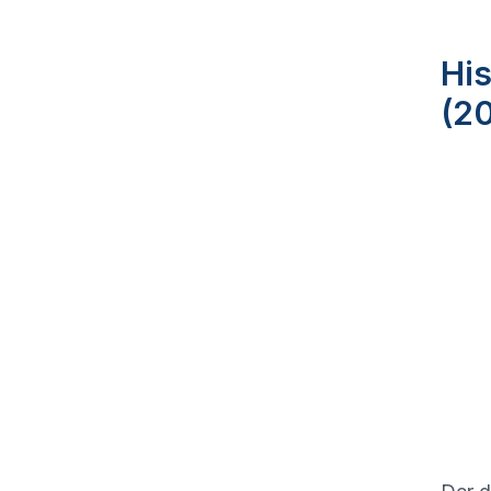
His
(2