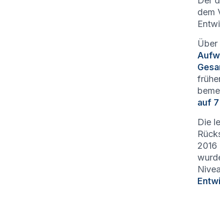
Der d
dem 
Entwi
Über 
Aufw
Gesa
frühe
bemer
auf 7
Die l
Rücks
2016 
wurd
Nivea
Entw