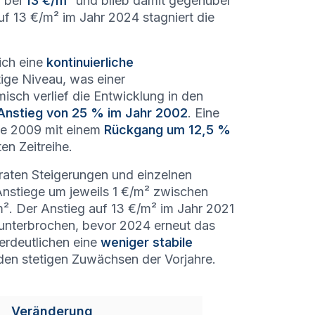
l bei
13 €/m²
und blieb damit gegenüber
f 13 €/m² im Jahr 2024 stagniert die
ich eine
kontinuierliche
ige Niveau, was einer
isch verlief die Entwicklung in den
Anstieg von 25 % im Jahr 2002
. Eine
te 2009 mit einem
Rückgang um 12,5 %
en Zeitreihe.
aten Steigerungen und einzelnen
 Anstiege um jeweils 1 €/m² zwischen
m². Der Anstieg auf 13 €/m² im Jahr 2021
unterbrochen, bevor 2024 erneut das
erdeutlichen eine
weniger stabile
 den stetigen Zuwächsen der Vorjahre.
Veränderung