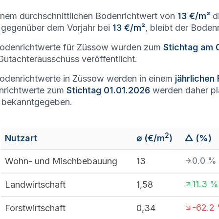
inem durchschnittlichen Bodenrichtwert von
13 €/m²
di
gegenüber dem Vorjahr bei
13 €/m²
, bleibt der Boden
Bodenrichtwerte für Züssow wurden zum
Stichtag am 
utachterausschuss veröffentlicht.
odenrichtwerte in Züssow werden in einem
jährlichen
nrichtwerte zum
Stichtag 01.01.2026
werden daher p
 bekanntgegeben.
2
Nutzart
⌀ (€/m
)
△ (%)
0.0
%
Wohn- und Mischbebauung
13
11.3
%
Landwirtschaft
1,58
-62.2
Forstwirtschaft
0,34