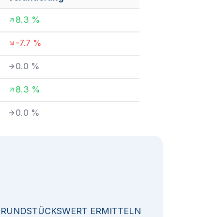
8.3
%
-7.7
%
0.0
%
8.3
%
0.0
%
GRUNDSTÜCKSWERT ERMITTELN