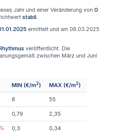
eses Jahr und einer Veränderung von
0
richtwert
stabil
.
01.01.2025
ermittelt und am 08.03.2025
 Rhythmus
veröffentlicht. Die
lanungsgemäß zwischen März und Juni
2
2
MIN (€/m
)
MAX (€/m
)
8
55
0,79
2,35
%
0,3
0,34