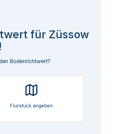
htwert für Züssow
!
 den Bodenrichtwert?
Flurstück angeben