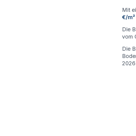
Mit e
€/m²
Die 
vom G
Die B
Bode
2026