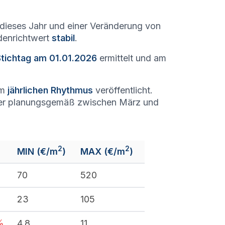
dieses Jahr und einer Veränderung von
odenrichtwert
stabil
.
Stichtag am 01.01.2026
ermittelt und am
em
jährlichen Rhythmus
veröffentlicht.
r planungsgemäß zwischen März und
2
2
MIN (€/m
)
MAX (€/m
)
%
70
520
%
23
105
%
4,8
11