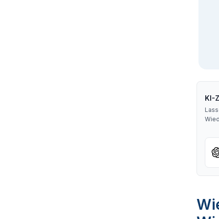
KI-
Lass
Wied
Wie