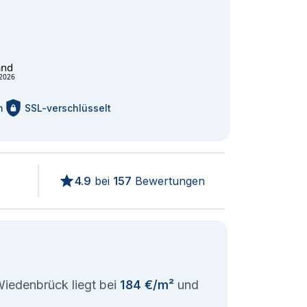
and
2026
m
SSL-verschlüsselt
4.9
bei
157
Bewertungen
iedenbrück liegt bei
184 €/m²
und