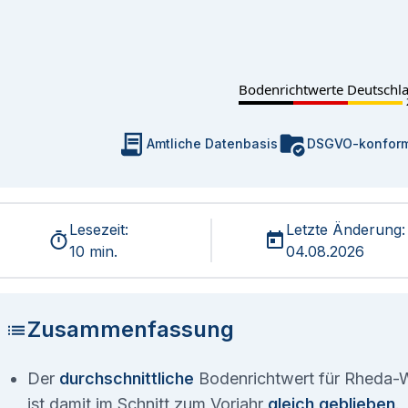
Bodenrichtwerte Deutschl
Amtliche Datenbasis
DSGVO-konfor
Lesezeit:
Letzte Änderung:
10 min.
04.08.2026
Zusammenfassung
Der
durchschnittliche
Bodenrichtwert für Rheda-W
ist damit im Schnitt zum Vorjahr
gleich geblieben
.