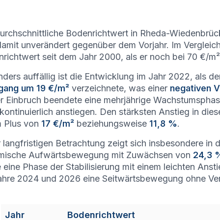
urchschnittliche Bodenrichtwert in Rheda-Wiedenbrück 
damit unverändert gegenüber dem Vorjahr. Im Vergleich
richtwert seit dem Jahr 2000, als er noch bei 70 €/m² 
ders auffällig ist die Entwicklung im Jahr 2022, als d
gang um 19 €/m²
verzeichnete, was einer
negativen 
r Einbruch beendete eine mehrjährige Wachstumsphase
kontinuierlich anstiegen. Den stärksten Anstieg in die
m Plus von
17 €/m²
beziehungsweise
11,8 %
.
r langfristigen Betrachtung zeigt sich insbesondere i
mische Aufwärtsbewegung mit Zuwächsen von
24,3 
e eine Phase der Stabilisierung mit einem leichten Ans
ahre 2024 und 2026 eine Seitwärtsbewegung ohne Ve
Jahr
Bodenrichtwert