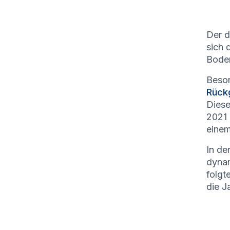
Der d
sich 
Boden
Beson
Rück
Diese
2021 
eine
In de
dyna
folgt
die J