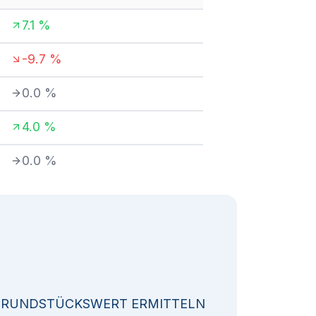
7.1
%
-9.7
%
0.0
%
4.0
%
0.0
%
GRUNDSTÜCKSWERT ERMITTELN