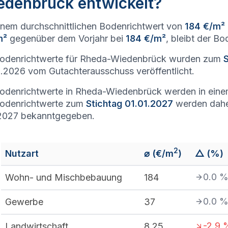
edenbrück entwickelt?
inem durchschnittlichen Bodenrichtwert von
184 €/m²
m²
gegenüber dem Vorjahr bei
184 €/m²
, bleibt der B
Bodenrichtwerte für Rheda-Wiedenbrück wurden zum
.2026 vom Gutachterausschuss veröffentlicht.
odenrichtwerte in Rheda-Wiedenbrück werden in ein
Bodenrichtwerte zum
Stichtag 01.01.2027
werden dahe
 2027 bekanntgegeben.
2
Nutzart
⌀ (€/m
)
△ (%)
0.0
Wohn- und Mischbebauung
184
0.0
Gewerbe
37
-2.9
Landwirtschaft
8,25