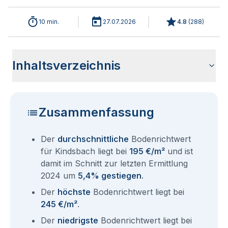
10 min.
27.07.2026
4.8
(
288
)
Inhaltsverzeichnis
Wie haben sich die Bodenrichtwerte in 2026 für Kindsbach
Historische Entwicklung der Bodenrichtwerte für Kindsbach
Bodenrichtwerte benachbarter Städte
Sind die Grundstückspreise in Kindsbach mit den aktuellen
Wie erhalte ich den Bodenrichtwert für mein Grundstück in
Fragen und Antworten rund um Bodenrichtwerte Kindsbach
entwickelt?
(2001-2026)
Bodenrichtwerten gleichzusetzen?
Kindsbach?
Zusammenfassung
Der
durchschnittliche
Bodenrichtwert
für Kindsbach liegt bei
195 €/m²
und ist
damit im Schnitt zur letzten Ermittlung
2024 um
5,4% gestiegen
.
Der
höchste
Bodenrichtwert liegt bei
245 €/m²
.
Der
niedrigste
Bodenrichtwert liegt bei