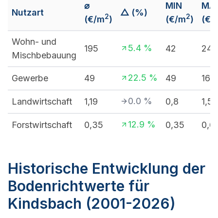
⌀
MIN
MA
Nutzart
△ (%)
2
2
(€/m
)
(€/m
)
(€/
Wohn- und
5.4
%
195
42
245
Mischbebauung
22.5
%
Gewerbe
49
49
160
0.0
%
Landwirtschaft
1,19
0,8
1,5
12.9
%
Forstwirtschaft
0,35
0,35
0,6
Historische Entwicklung der
Bodenrichtwerte für
Kindsbach (2001-2026)