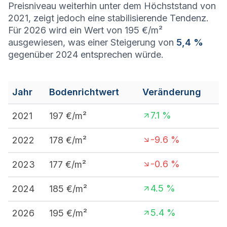
Preisniveau weiterhin unter dem Höchststand von
2021, zeigt jedoch eine stabilisierende Tendenz.
Für 2026 wird ein Wert von 195 €/m²
ausgewiesen, was einer Steigerung von
5,4 %
gegenüber 2024 entsprechen würde.
Jahr
Bodenrichtwert
Veränderung
7.1
%
2021
197
€/m²
-9.6
%
2022
178
€/m²
-0.6
%
2023
177
€/m²
4.5
%
2024
185
€/m²
5.4
%
2026
195
€/m²