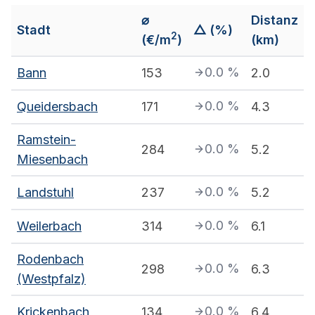
⌀
Distanz
Stadt
△ (%)
2
(€/m
)
(km)
0.0
%
Bann
153
2.0
0.0
%
Queidersbach
171
4.3
Ramstein-
0.0
%
284
5.2
Miesenbach
0.0
%
Landstuhl
237
5.2
0.0
%
Weilerbach
314
6.1
Rodenbach
0.0
%
298
6.3
(Westpfalz)
0.0
%
Krickenbach
134
6.4