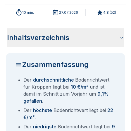
10 min.
27.07.2026
4.8
(
52
)
Inhaltsverzeichnis
Wie haben sich die Bodenrichtwerte in 2026 für Kroppen
Historische Entwicklung der Bodenrichtwerte für Kroppen
Bodenrichtwerte benachbarter Städte
Sind die Grundstückspreise in Kroppen mit den aktuellen
Wie erhalte ich den Bodenrichtwert für mein Grundstück in
Aktuelle Immobilienpreise in Kroppen
Fragen und Antworten rund um Bodenrichtwerte Kroppen
entwickelt?
(2001-2026)
Bodenrichtwerten gleichzusetzen?
Kroppen?
Zusammenfassung
Der
durchschnittliche
Bodenrichtwert
für Kroppen liegt bei
10 €/m²
und ist
damit im Schnitt zum Vorjahr um
9,1%
gefallen
.
Der
höchste
Bodenrichtwert liegt bei
22
€/m²
.
Der
niedrigste
Bodenrichtwert liegt bei
9