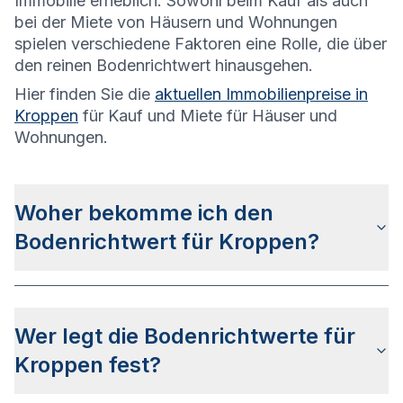
Immobilie erheblich. Sowohl beim Kauf als auch
bei der Miete von Häusern und Wohnungen
spielen verschiedene Faktoren eine Rolle, die über
den reinen Bodenrichtwert hinausgehen.
Hier finden Sie die
aktuellen Immobilienpreise in
Kroppen
für Kauf und Miete für Häuser und
Wohnungen.
Woher bekomme ich den
Bodenrichtwert für Kroppen?
Die Bodenrichtwerte für Kroppen erhalten Sie u.a.
auf dieser Webseite in den jeweiligen
Wer legt die Bodenrichtwerte für
Stadtteilseiten. Alternativ können Sie bei BORIS
Brandenburg nach Ihrer Adresse suchen bzw.
Kroppen fest?
beim Gutachterausschuss im Landkreis