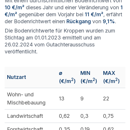
Mit einem durchschnittlichen Bodenrichtwert von
10 €/m²
dieses Jahr und einer Veränderung von
1
€/m²
gegenüber dem Vorjahr bei
11 €/m²
, erfährt
der Bodenrichtwert einen
Rückgang
von
9,1%
.
Die Bodenrichtwerte für Kroppen wurden zum
Stichtag am 01.01.2023 ermittelt und am
26.02.2024 vom Gutachterausschuss
veröffentlicht.
⌀
MIN
MAX
Nutzart
2
2
2
(€/m
)
(€/m
)
(€/m
)
Wohn- und
13
9
22
Mischbebauung
Landwirtschaft
0,62
0,3
0,75
Forstwirtschaft
0,35
0,19
0,62