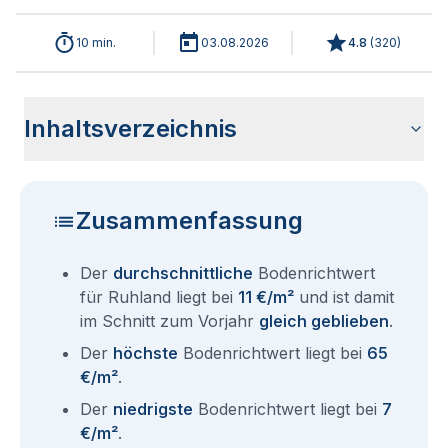
10 min.
03.08.2026
4.8
(
320
)
Inhaltsverzeichnis
Wie haben sich die Bodenrichtwerte in 2026 für Ruhland
Historische Entwicklung der Bodenrichtwerte für Ruhland
Bodenrichtwerte benachbarter Städte
Sind die Grundstückspreise in Ruhland mit den aktuellen
Wie erhalte ich den Bodenrichtwert für mein Grundstück in
Aktuelle Immobilienpreise in Ruhland
Fragen und Antworten rund um Bodenrichtwerte Ruhland
entwickelt?
(2001-2026)
Bodenrichtwerten gleichzusetzen?
Ruhland?
Zusammenfassung
Der
durchschnittliche
Bodenrichtwert
für Ruhland liegt bei
11 €/m²
und ist damit
im Schnitt zum Vorjahr
gleich geblieben
.
Der
höchste
Bodenrichtwert liegt bei
65
€/m²
.
Der
niedrigste
Bodenrichtwert liegt bei
7
€/m²
.