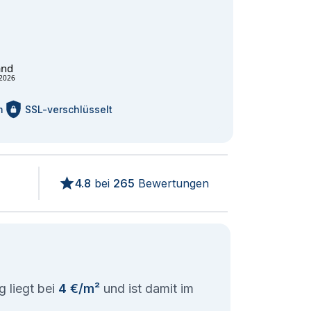
and
2026
m
SSL-verschlüsselt
4.8
bei
265
Bewertungen
 liegt bei
4 €/m²
und ist damit im