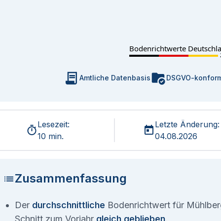
Bodenrichtwerte Deutschl
Amtliche Datenbasis
DSGVO-konfor
Lesezeit:
Letzte Änderung:
10 min.
04.08.2026
Zusammenfassung
Der
durchschnittliche
Bodenrichtwert für Mühlberg
Schnitt zum Vorjahr
gleich geblieben
.