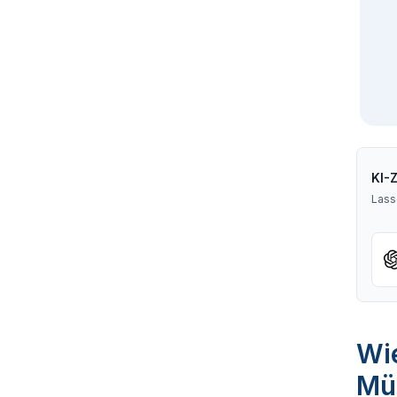
KI-
Lass
Wie
Mü