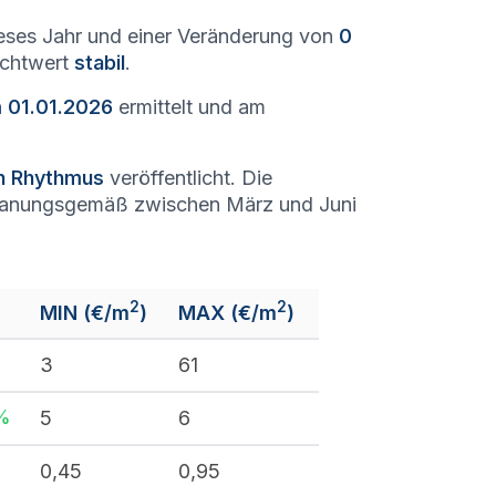
eses Jahr und einer Veränderung von
0
richtwert
stabil
.
m 01.01.2026
ermittelt und am
en Rhythmus
veröffentlicht. Die
lanungsgemäß zwischen März und Juni
2
2
MIN (€/m
)
MAX (€/m
)
3
61
%
5
6
0,45
0,95