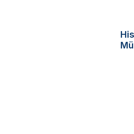
His
Mü