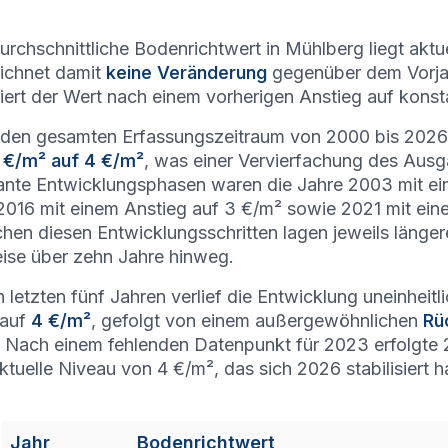
urchschnittliche Bodenrichtwert in Mühlberg liegt aktu
ichnet damit
keine Veränderung
gegenüber dem Vorjah
iert der Wert nach einem vorherigen Anstieg auf kons
den gesamten Erfassungszeitraum von 2000 bis 2026 ze
 €/m² auf 4 €/m²
, was einer Vervierfachung des Aus
nte Entwicklungsphasen waren die Jahre 2003 mit ei
2016 mit einem Anstieg auf 3 €/m² sowie 2021 mit ein
hen diesen Entwicklungsschritten lagen jeweils läng
eise über zehn Jahre hinweg.
n letzten fünf Jahren verlief die Entwicklung uneinheit
 auf
4 €/m²
, gefolgt von einem außergewöhnlichen
Rü
 Nach einem fehlenden Datenpunkt für 2023 erfolgte 
ktuelle Niveau von 4 €/m², das sich 2026 stabilisiert h
Jahr
Bodenrichtwert