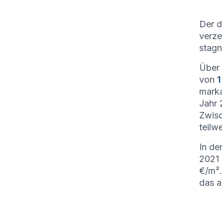
Der d
verze
stagn
Über 
von
1
marka
Jahr 
Zwisc
teilw
In de
2021
€/m².
das a