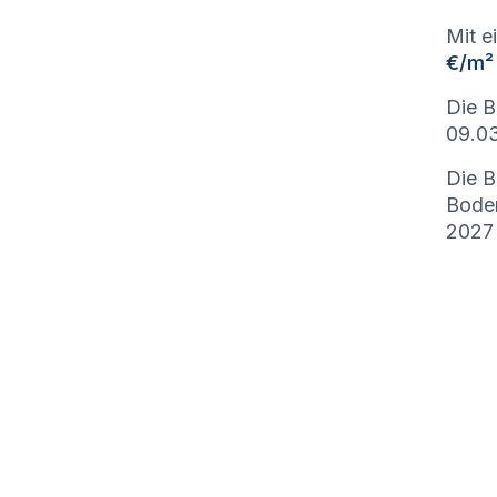
Mit e
€/m²
Die B
09.03
Die B
Bode
2027