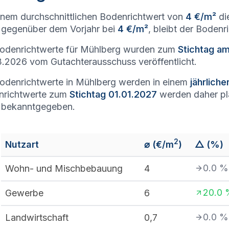
inem durchschnittlichen Bodenrichtwert von
4 €/m²
di
gegenüber dem Vorjahr bei
4 €/m²
, bleibt der Boden
odenrichtwerte für Mühlberg wurden zum
Stichtag a
.2026 vom Gutachterausschuss veröffentlicht.
odenrichtwerte in Mühlberg werden in einem
jährlich
nrichtwerte zum
Stichtag 01.01.2027
werden daher p
 bekanntgegeben.
2
Nutzart
⌀ (€/m
)
△ (%)
0.0
%
Wohn- und Mischbebauung
4
20.0
Gewerbe
6
0.0
%
Landwirtschaft
0,7