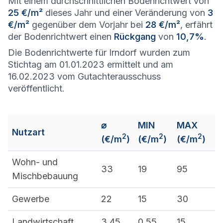
Mit einem durchschnittlichen Bodenrichtwert von
25 €/m²
dieses Jahr und einer Veränderung von
3
€/m²
gegenüber dem Vorjahr bei
28 €/m²
, erfährt
der Bodenrichtwert einen
Rückgang
von
10,7%
.
Die Bodenrichtwerte für Irndorf wurden zum
Stichtag am 01.01.2023 ermittelt und am
16.02.2023 vom Gutachterausschuss
veröffentlicht.
⌀
MIN
MAX
Nutzart
2
2
2
(€/m
)
(€/m
)
(€/m
)
Wohn- und
33
19
95
Mischbebauung
Gewerbe
22
15
30
Landwirtschaft
3,45
0,55
15