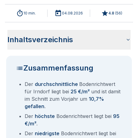
10 min.
04.08.2026
4.8
(
56
)
Inhaltsverzeichnis
Wie haben sich die Bodenrichtwerte in 2026 für Irndorf
Historische Entwicklung der Bodenrichtwerte für Irndorf
Bodenrichtwerte benachbarter Städte
Sind die Grundstückspreise in Irndorf mit den aktuellen
Wie erhalte ich den Bodenrichtwert für mein Grundstück in
Aktuelle Immobilienpreise in Irndorf
Fragen und Antworten rund um Bodenrichtwerte Irndorf
entwickelt?
(2001-2026)
Bodenrichtwerten gleichzusetzen?
Irndorf?
Zusammenfassung
Der
durchschnittliche
Bodenrichtwert
für Irndorf liegt bei
25 €/m²
und ist damit
im Schnitt zum Vorjahr um
10,7%
gefallen
.
Der
höchste
Bodenrichtwert liegt bei
95
€/m²
.
Der
niedrigste
Bodenrichtwert liegt bei