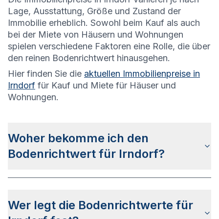
Lage, Ausstattung, Größe und Zustand der
Immobilie erheblich. Sowohl beim Kauf als auch
bei der Miete von Häusern und Wohnungen
spielen verschiedene Faktoren eine Rolle, die über
den reinen Bodenrichtwert hinausgehen.
Hier finden Sie die
aktuellen Immobilienpreise in
Irndorf
für Kauf und Miete für Häuser und
Wohnungen.
Woher bekomme ich den
Bodenrichtwert für Irndorf?
Die Bodenrichtwerte für Irndorf erhalten Sie u.a.
auf dieser Webseite in den jeweiligen
Wer legt die Bodenrichtwerte für
Stadtteilseiten. Alternativ können Sie bei BORIS
BW nach Ihrer Adresse suchen bzw. beim