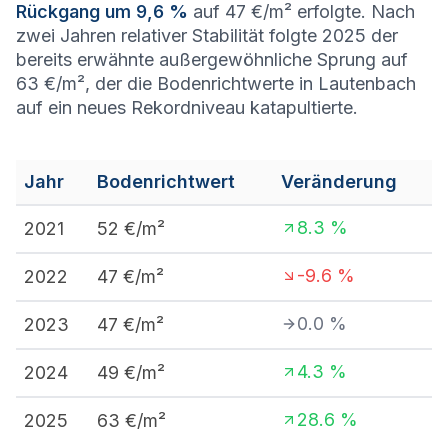
Rückgang um 9,6 %
auf 47 €/m² erfolgte. Nach
zwei Jahren relativer Stabilität folgte 2025 der
bereits erwähnte außergewöhnliche Sprung auf
63 €/m², der die Bodenrichtwerte in Lautenbach
auf ein neues Rekordniveau katapultierte.
Jahr
Bodenrichtwert
Veränderung
8.3
%
2021
52
€/m²
-9.6
%
2022
47
€/m²
0.0
%
2023
47
€/m²
4.3
%
2024
49
€/m²
28.6
%
2025
63
€/m²