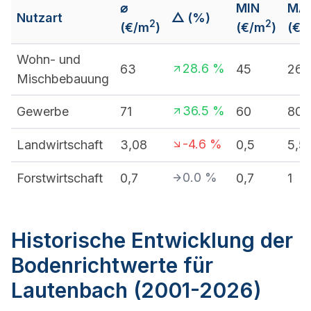
⌀
MIN
MA
Nutzart
△ (%)
2
2
(€/m
)
(€/m
)
(€/
Wohn- und
28.6
%
63
45
265
Mischbebauung
36.5
%
Gewerbe
71
60
80
-4.6
%
Landwirtschaft
3,08
0,5
5,5
0.0
%
Forstwirtschaft
0,7
0,7
1
Historische Entwicklung der
Bodenrichtwerte für
Lautenbach (2001-2026)