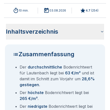
10 min.
03.08.2026
4.7
(
254
)
Inhaltsverzeichnis
Wie haben sich die Bodenrichtwerte in 2026 für Lautenbach
Historische Entwicklung der Bodenrichtwerte für Lautenbach
Bodenrichtwerte benachbarter Städte
Sind die Grundstückspreise in Lautenbach mit den aktuellen
Wie erhalte ich den Bodenrichtwert für mein Grundstück in
Aktuelle Immobilienpreise in Lautenbach
Fragen und Antworten rund um Bodenrichtwerte Lautenbach
entwickelt?
(2001-2026)
Bodenrichtwerten gleichzusetzen?
Lautenbach?
Zusammenfassung
Der
durchschnittliche
Bodenrichtwert
für Lautenbach liegt bei
63 €/m²
und ist
damit im Schnitt zum Vorjahr um
28,6%
gestiegen
.
Der
höchste
Bodenrichtwert liegt bei
265 €/m²
.
Der
niedrigste
Bodenrichtwert liegt bei