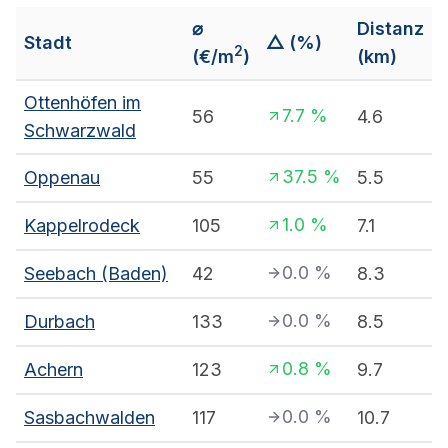
⌀
Distanz
Stadt
△ (%)
2
(€/m
)
(km)
Ottenhöfen im
7.7
%
56
4.6
Schwarzwald
37.5
%
Oppenau
55
5.5
1.0
%
Kappelrodeck
105
7.1
0.0
%
Seebach (Baden)
42
8.3
0.0
%
Durbach
133
8.5
0.8
%
Achern
123
9.7
0.0
%
Sasbachwalden
117
10.7