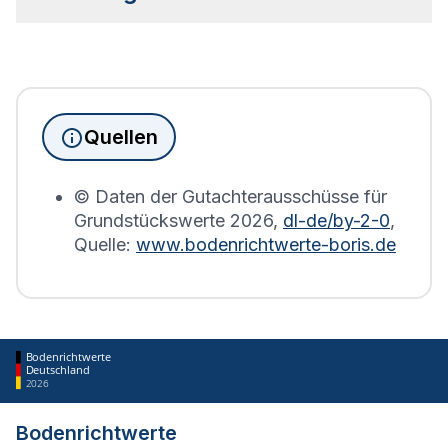
Bebauung geben.
Seit Juni 2022 muss die
Grundsteuererklärung
für
Immobilienbesitzer abgegeben werden. Für
Immobilien, die sich in Lautenbach befinden, wird
die Grundsteuererklärung auf Basis des
Quellen
Bodenrichtwerts des entsprechenden Jahres
erstellt.
© Daten der Gutachterausschüsse für
Grundstückswerte
2026
,
dl-de/by-2-0
,
Quelle:
www.bodenrichtwerte-boris.de
Bodenrichtwerte
Deutschland
2026
Bodenrichtwerte