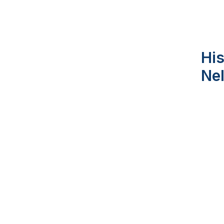
His
Ne