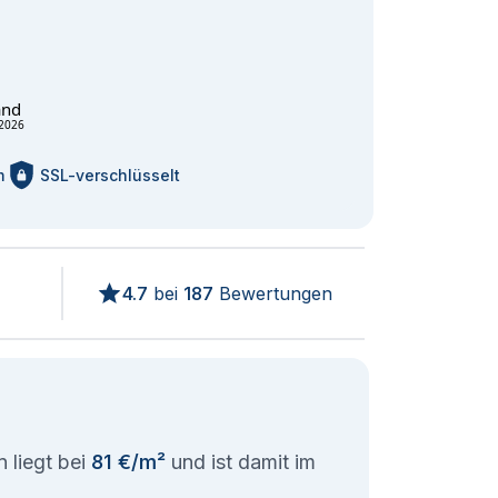
and
2026
m
SSL-verschlüsselt
4.7
bei
187
Bewertungen
 liegt bei
81 €/m²
und ist damit im