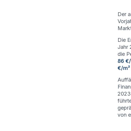
Der a
Vorja
Markt
Die E
Jahr 
die P
86 €
€/m²
Auffä
Finan
2023
führt
geprä
von e