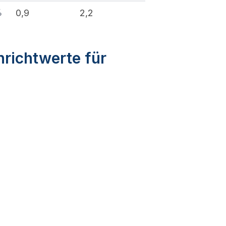
%
0,9
2,2
nrichtwerte für