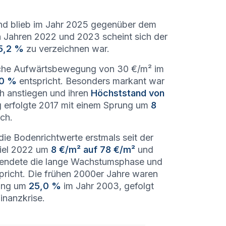
d blieb im Jahr 2025 gegenüber dem
 Jahren 2022 und 2023 scheint sich der
5,2 %
zu verzeichnen war.
liche Aufwärtsbewegung von 30 €/m² im
0 %
entspricht. Besonders markant war
ch anstiegen und ihren
Höchststand von
eg erfolgte 2017 mit einem Sprung um
8
ch.
die Bodenrichtwerte erstmals seit der
fiel 2022 um
8 €/m² auf 78 €/m²
und
beendete die lange Wachstumsphase und
pricht. Die frühen 2000er Jahre waren
rung um
25,0 %
im Jahr 2003, gefolgt
inanzkrise.