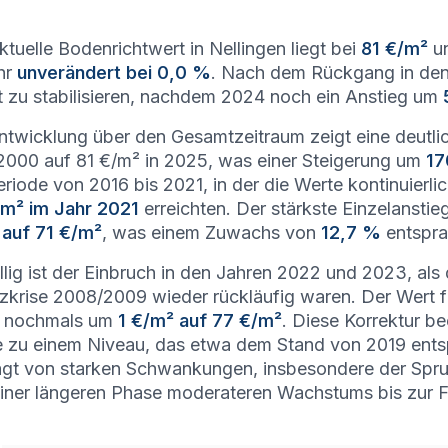
ktuelle Bodenrichtwert in Nellingen liegt bei
81 €/m²
un
hr
unverändert bei 0,0 %
. Nach dem Rückgang in den
 zu stabilisieren, nachdem 2024 noch ein Anstieg um
ntwicklung über den Gesamtzeitraum zeigt eine deut
2000 auf 81 €/m² in 2025, was einer Steigerung um
17
eriode von 2016 bis 2021, in der die Werte kontinuierli
/m² im Jahr 2021
erreichten. Der stärkste Einzelansti
 auf 71 €/m²
, was einem Zuwachs von
12,7 %
entspra
llig ist der Einbruch in den Jahren 2022 und 2023, als 
zkrise 2008/2009 wieder rückläufig waren. Der Wert 
 nochmals um
1 €/m² auf 77 €/m²
. Diese Korrektur 
e zu einem Niveau, das etwa dem Stand von 2019 ents
gt von starken Schwankungen, insbesondere der Sp
iner längeren Phase moderateren Wachstums bis zur F