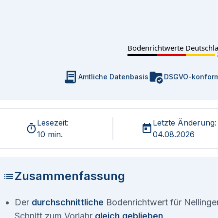
Bodenrichtwerte Deutschl
Amtliche Datenbasis
DSGVO-konfor
Lesezeit:
Letzte Änderung:
10 min.
04.08.2026
Zusammenfassung
Der
durchschnittliche
Bodenrichtwert für Nellingen
Schnitt zum Vorjahr
gleich geblieben
.