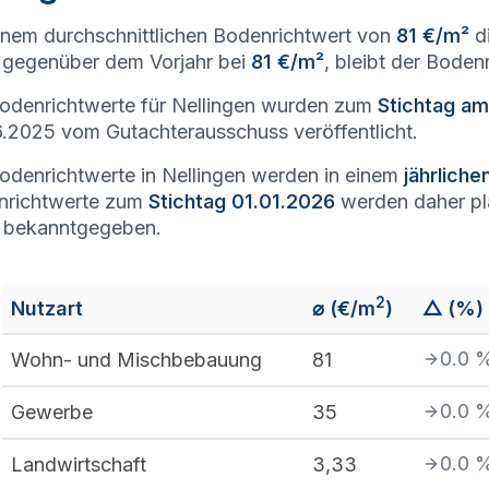
inem durchschnittlichen Bodenrichtwert von
81 €/m²
di
gegenüber dem Vorjahr bei
81 €/m²
, bleibt der Boden
odenrichtwerte für Nellingen wurden zum
Stichtag am
.2025 vom Gutachterausschuss veröffentlicht.
odenrichtwerte in Nellingen werden in einem
jährlich
nrichtwerte zum
Stichtag 01.01.2026
werden daher p
 bekanntgegeben.
2
Nutzart
⌀ (€/m
)
△ (%)
0.0
Wohn- und Mischbebauung
81
0.0
Gewerbe
35
0.0
Landwirtschaft
3,33