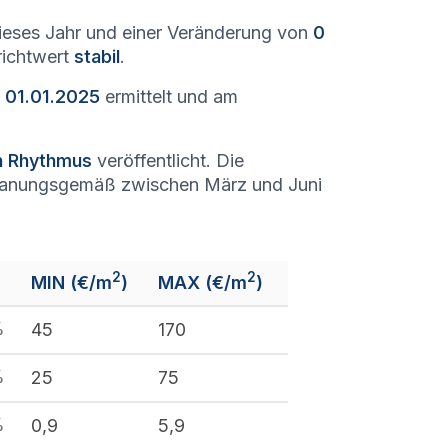
eses Jahr und einer Veränderung von
0
richtwert
stabil
.
 01.01.2025
ermittelt und am
en Rhythmus
veröffentlicht. Die
lanungsgemäß zwischen März und Juni
2
2
MIN (€/m
)
MAX (€/m
)
%
45
170
%
25
75
%
0,9
5,9