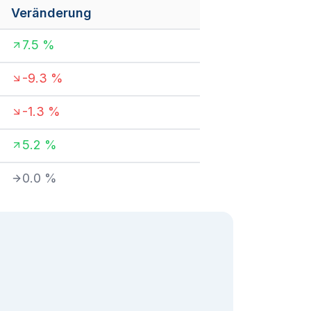
Veränderung
7.5
%
-9.3
%
-1.3
%
5.2
%
0.0
%