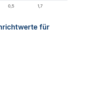
%
0,5
1,7
nrichtwerte für