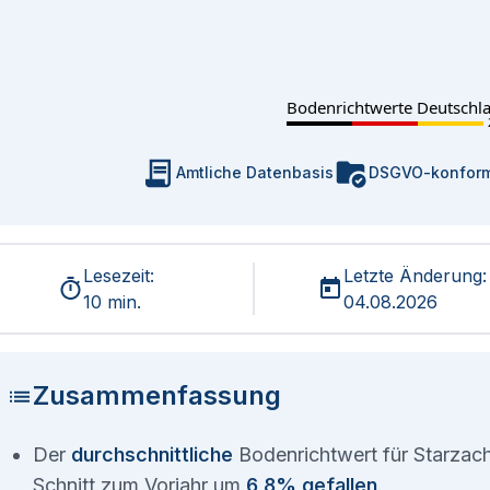
Bodenrichtwerte Deutschl
Amtliche Datenbasis
DSGVO-konfor
Lesezeit:
Letzte Änderung:
10 min.
04.08.2026
Zusammenfassung
Der
durchschnittliche
Bodenrichtwert für Starzach
Schnitt zum Vorjahr um
6,8% gefallen
.