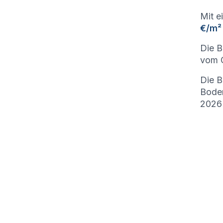
Mit e
€/m²
Die B
vom G
Die B
Bode
2026