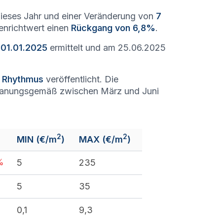
ieses Jahr und einer Veränderung von
7
denrichtwert einen
Rückgang von 6,8%
.
 01.01.2025
ermittelt und am 25.06.2025
n Rhythmus
veröffentlicht. Die
lanungsgemäß zwischen März und Juni
2
2
MIN (€/m
)
MAX (€/m
)
%
5
235
%
5
35
0,1
9,3