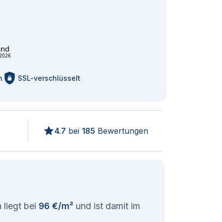
and
2026
m
SSL-verschlüsselt
4.7
bei
185
Bewertungen
 liegt bei
96 €/m²
und ist damit im