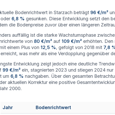
ktuelle Bodenrichtwert in Starzach beträgt
96 €/m²
un
oder
6,8 %
gesunken. Diese Entwicklung setzt den b
em die Bodenpreise zuvor über einen längeren Zeitrau
ders auffällig ist die starke Wachstumsphase zwischen
nrichtwerte von
80 €/m²
auf
109 €/m²
erhöhten. Den 
mit einem Plus von
12,5 %
, gefolgt von 2018 mit
7,8 
erreicht, was mehr als eine Verdopplung gegenüber d
üngste Entwicklung zeigt jedoch eine deutliche Tren
f
99 €/m²
ein, stagnierten 2023 und stiegen 2024 nu
ut um
6,8 %
nachgaben. Über den gesamten Betrachtun
 der aktuellen Korrektur eine positive Gesamtentwickl
Jahr 2000.
Jahr
Bodenrichtwert