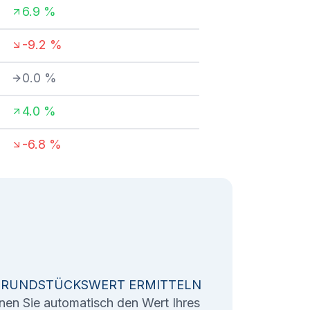
6.9
%
-9.2
%
0.0
%
4.0
%
-6.8
%
GRUNDSTÜCKSWERT ERMITTELN
nen Sie automatisch den Wert Ihres