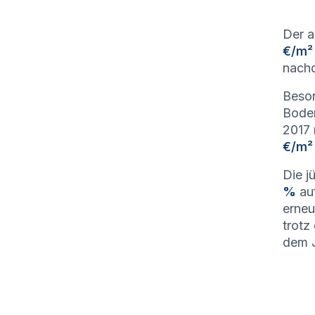
Der a
€/m²
nachd
Beson
Bode
2017 
€/m²
Die j
%
au
erne
trotz
dem 