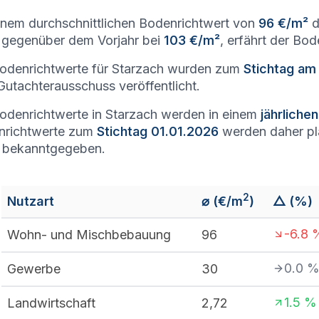
inem durchschnittlichen Bodenrichtwert von
96 €/m²
d
gegenüber dem Vorjahr bei
103 €/m²
, erfährt der Bo
odenrichtwerte für Starzach wurden zum
Stichtag am
utachterausschuss veröffentlicht.
odenrichtwerte in Starzach werden in einem
jährliche
nrichtwerte zum
Stichtag 01.01.2026
werden daher p
 bekanntgegeben.
2
Nutzart
⌀ (€/m
)
△ (%)
-6.8
Wohn- und Mischbebauung
96
0.0
Gewerbe
30
1.5
%
Landwirtschaft
2,72