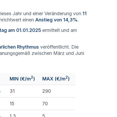
ieses Jahr und einer Veränderung von
11
enrichtwert einen
Anstieg von 14,3%
.
htag am 01.01.2025
ermittelt und am
hrlichen Rhythmus
veröffentlicht. Die
lanungsgemäß zwischen März und Juni
2
2
MIN (€/m
)
MAX (€/m
)
%
31
290
15
70
%
1,3
5