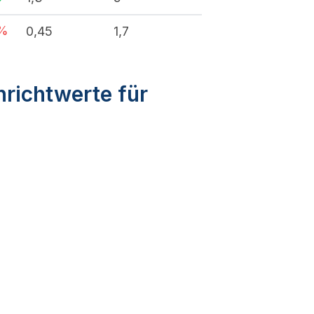
%
0,45
1,7
nrichtwerte für