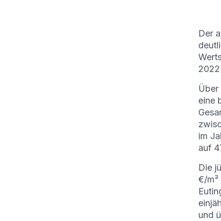
Der a
deutl
Werts
2022 
Über 
eine 
Gesam
zwisc
im Ja
auf 4
Die j
€/m²
Eutin
einjä
und ü