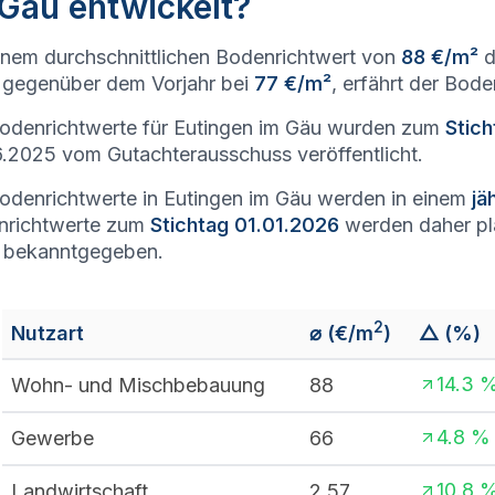
Gäu entwickelt?
inem durchschnittlichen Bodenrichtwert von
88 €/m²
d
gegenüber dem Vorjahr bei
77 €/m²
, erfährt der Bod
odenrichtwerte für Eutingen im Gäu wurden zum
Stic
.2025 vom Gutachterausschuss veröffentlicht.
odenrichtwerte in Eutingen im Gäu werden in einem
jä
nrichtwerte zum
Stichtag 01.01.2026
werden daher p
 bekanntgegeben.
2
Nutzart
⌀ (€/m
)
△ (%)
14.3
Wohn- und Mischbebauung
88
4.8
%
Gewerbe
66
10.8
Landwirtschaft
2,57