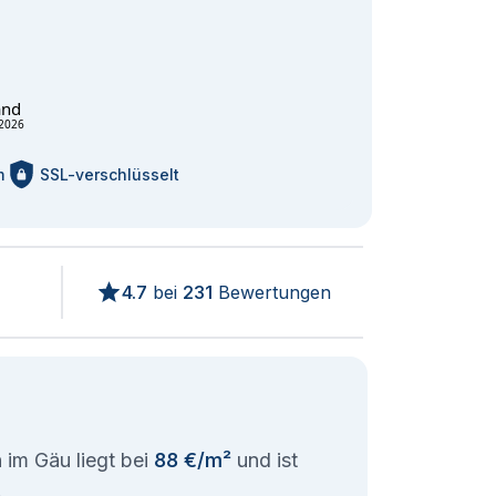
and
2026
m
SSL-verschlüsselt
4.7
bei
231
Bewertungen
 im Gäu liegt bei
88 €/m²
und ist
.