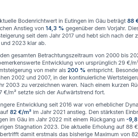
ktuelle Bodenrichtwert in Eutingen im Gäu beträgt
88 
ichen Anstieg von
14,3 %
gegenüber dem Vorjahr. Dies
teigerung seit dem Jahr 2017 und hebt sich nach der z
und 2023 klar ab.
den gesamten Betrachtungszeitraum von 2000 bis 202
bemerkenswerte Entwicklung von ursprünglich 29 €/m² 
tsteigerung von mehr als
200 %
entspricht. Besonder
hen 2002 und 2007, in der kontinuierliche Wertsteig
hr 2003 zu verzeichnen waren. Nach einem kurzen R
7 €/m² setzte sich der Aufwärtstrend fort.
üngere Entwicklung seit 2016 war von erheblicher Dyn
 auf
82 €/m²
im Jahr 2021 anstieg. Den stärksten Einb
gen im Gäu im Jahr 2022 mit einem Rückgang um
-9,
hrigen Stagnation 2023. Die aktuelle Erholung auf 88 
bertrifft damit erstmals das bisherige Maximum von 8