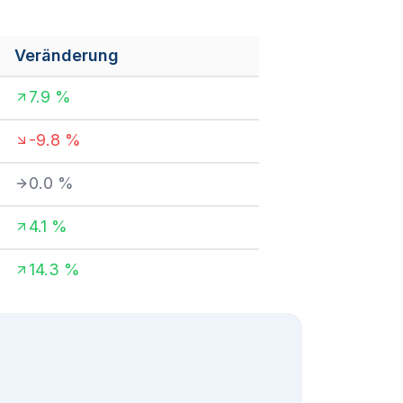
Veränderung
7.9
%
-9.8
%
0.0
%
4.1
%
14.3
%