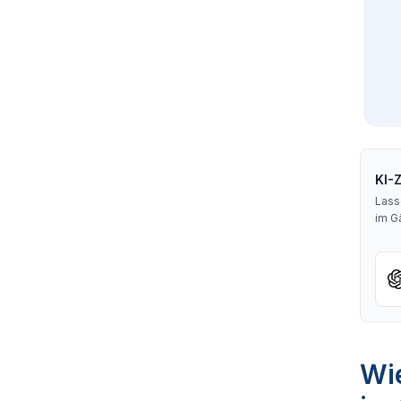
KI-
Lass
im G
Wie