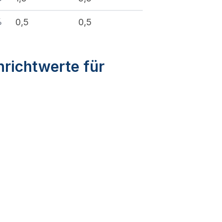
%
0,5
0,5
nrichtwerte für