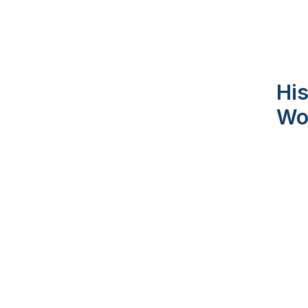
His
Wo