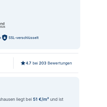
and
2026
m
SSL-verschlüsselt
4.7
bei
203
Bewertungen
hausen liegt bei
51 €/m²
und ist