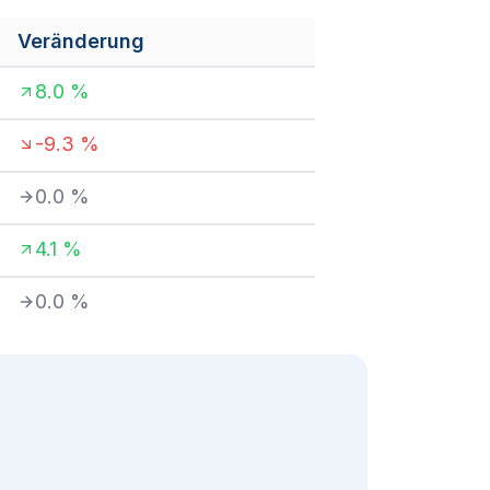
Veränderung
8.0
%
-9.3
%
0.0
%
4.1
%
0.0
%