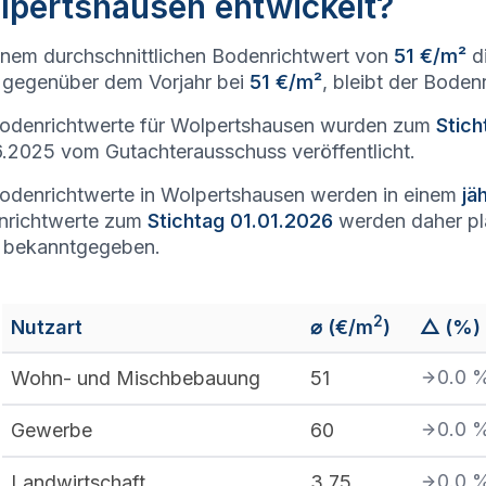
lpertshausen entwickelt?
inem durchschnittlichen Bodenrichtwert von
51 €/m²
di
gegenüber dem Vorjahr bei
51 €/m²
, bleibt der Boden
odenrichtwerte für Wolpertshausen wurden zum
Stich
.2025 vom Gutachterausschuss veröffentlicht.
odenrichtwerte in Wolpertshausen werden in einem
jä
nrichtwerte zum
Stichtag 01.01.2026
werden daher p
 bekanntgegeben.
2
Nutzart
⌀ (€/m
)
△ (%)
0.0
Wohn- und Mischbebauung
51
0.0
Gewerbe
60
0.0
Landwirtschaft
3,75