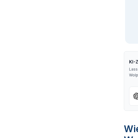
KI-
Lass
Wolp
Wie