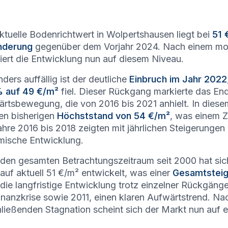
ktuelle Bodenrichtwert in Wolpertshausen liegt bei
51 
nderung
gegenüber dem Vorjahr 2024. Nach einem mod
iert die Entwicklung nun auf diesem Niveau.
ders auffällig ist der deutliche
Einbruch im Jahr 2022
% auf 49 €/m²
fiel. Dieser Rückgang markierte das End
rtsbewegung, die von 2016 bis 2021 anhielt. In diese
en bisherigen
Höchststand von 54 €/m²
, was einem 
ahre 2016 bis 2018 zeigten mit jährlichen Steigerunge
ische Entwicklung.
den gesamten Betrachtungszeitraum seit 2000 hat sich
auf aktuell 51 €/m² entwickelt, was einer
Gesamtsteig
 die langfristige Entwicklung trotz einzelner Rückgä
inanzkrise sowie 2011, einen klaren Aufwärtstrend. Na
ließenden Stagnation scheint sich der Markt nun auf e