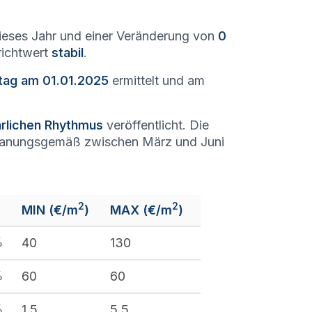
eses Jahr und einer Veränderung von
0
richtwert
stabil
.
tag am 01.01.2025
ermittelt und am
hrlichen Rhythmus
veröffentlicht. Die
lanungsgemäß zwischen März und Juni
2
2
MIN (€/m
)
MAX (€/m
)
%
40
130
%
60
60
%
1,5
5,5