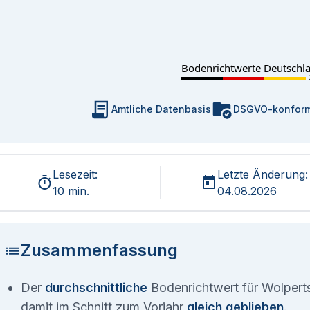
Bodenrichtwerte Deutschl
Amtliche Datenbasis
DSGVO-konfor
Lesezeit:
Letzte Änderung:
10 min.
04.08.2026
Zusammenfassung
Der
durchschnittliche
Bodenrichtwert für Wolperts
damit im Schnitt zum Vorjahr
gleich geblieben
.