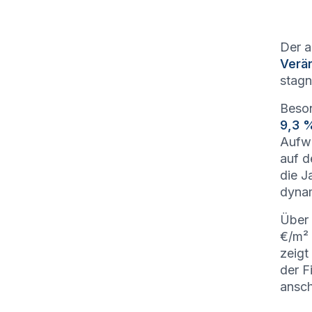
Der a
Verä
stagn
Beson
9,3 
Aufwä
auf d
die J
dynam
Über 
€/m² 
zeigt
der F
ansch