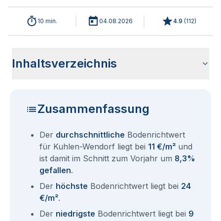
10 min.
04.08.2026
4.9
(
112
)
Inhaltsverzeichnis
Wie haben sich die Bodenrichtwerte in 2026 für Kuhlen-
Historische Entwicklung der Bodenrichtwerte für Kuhlen-
Bodenrichtwerte benachbarter Städte
Sind die Grundstückspreise in Kuhlen-Wendorf mit den
Wie erhalte ich den Bodenrichtwert für mein Grundstück in
Fragen und Antworten rund um Bodenrichtwerte Kuhlen-
Wendorf entwickelt?
Wendorf (2001-2026)
aktuellen Bodenrichtwerten gleichzusetzen?
Kuhlen-Wendorf?
Wendorf
Zusammenfassung
Der
durchschnittliche
Bodenrichtwert
für Kuhlen-Wendorf liegt bei
11 €/m²
und
ist damit im Schnitt zum Vorjahr um
8,3%
gefallen
.
Der
höchste
Bodenrichtwert liegt bei
24
€/m²
.
Der
niedrigste
Bodenrichtwert liegt bei
9