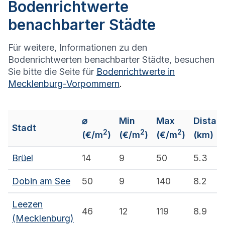
Bodenrichtwerte
benachbarter Städte
Für weitere, Informationen zu den
Bodenrichtwerten benachbarter Städte, besuchen
Sie bitte die Seite für
Bodenrichtwerte in
Mecklenburg-Vorpommern
.
⌀
Min
Max
Distan
Stadt
2
2
2
(€/m
)
(€/m
)
(€/m
)
(km)
Brüel
14
9
50
5.3
Dobin am See
50
9
140
8.2
Leezen
46
12
119
8.9
(Mecklenburg)