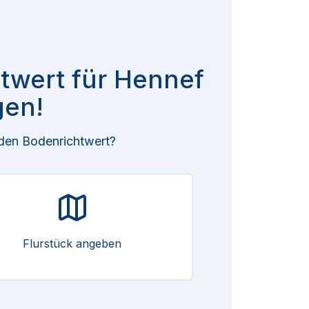
htwert für Hennef
gen!
 den Bodenrichtwert?
Flurstück angeben