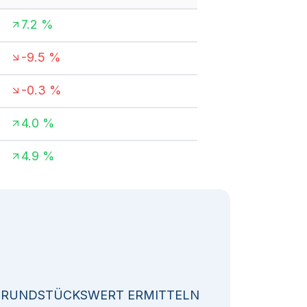
7.2
%
-9.5
%
-0.3
%
4.0
%
4.9
%
GRUNDSTÜCKSWERT ERMITTELN