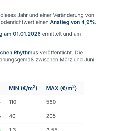
dieses Jahr und einer Veränderung von
 Bodenrichtwert einen
Anstieg von 4,9%
.
ag am 01.01.2026
ermittelt und am
lichen Rhythmus
veröffentlicht. Die
lanungsgemäß zwischen März und Juni
2
2
MIN (€/m
)
MAX (€/m
)
%
110
560
%
40
205
%
1,3
3,55