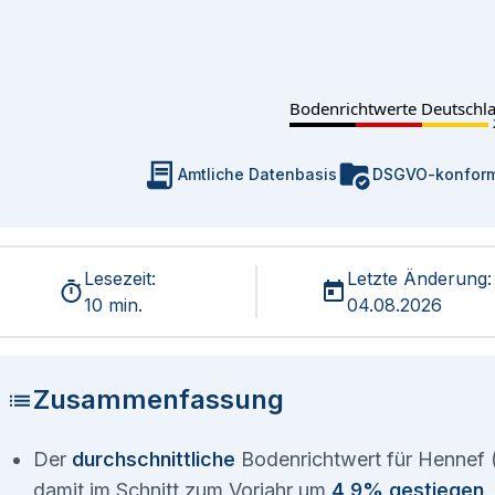
Bodenrichtwerte Deutschl
Amtliche Datenbasis
DSGVO-konfor
Lesezeit:
Letzte Änderung:
10 min.
04.08.2026
Zusammenfassung
Der
durchschnittliche
Bodenrichtwert für Hennef (
damit im Schnitt zum Vorjahr um
4,9% gestiegen
.