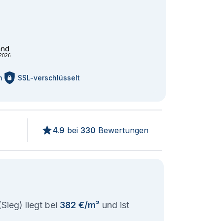
and
2026
m
SSL-verschlüsselt
4.9
bei
330
Bewertungen
Sieg) liegt bei
382 €/m²
und ist