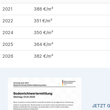
2021
388
€/m²
2022
351
€/m²
2024
350
€/m²
2025
364
€/m²
2026
382
€/m²
JETZT 