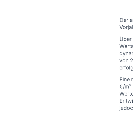
Der a
Vorja
Über 
Werts
dynam
von 
erfol
Eine 
€/m² 
Werte
Entwi
jedoc