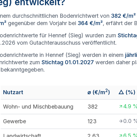
eg) entwickelt?
inem durchschnittlichen Bodenrichtwert von
382 €/m²
/m²
gegenüber dem Vorjahr bei
364 €/m²
, erfährt der
odenrichtwerte für Hennef (Sieg) wurden zum
Sticht
.2026 vom Gutachterausschuss veröffentlicht.
odenrichtwerte in Hennef (Sieg) werden in einem
jähr
nrichtwerte zum
Stichtag 01.01.2027
werden daher p
 bekanntgegeben.
2
Nutzart
⌀ (€/m
)
△ (%)
4.9
Wohn- und Mischbebauung
382
0.0
Gewerbe
123
6.5
Landwirtschaft
2,63