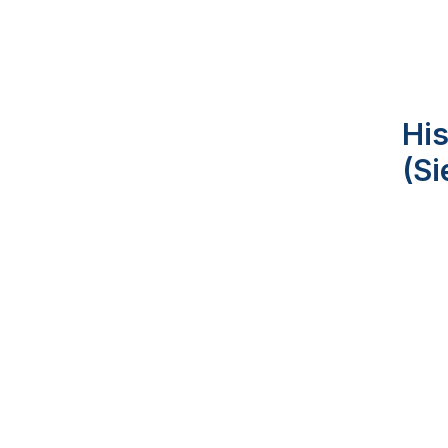
His
(S