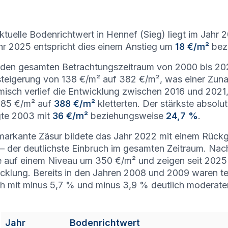
ktuelle Bodenrichtwert in Hennef (Sieg) liegt im Jahr 
hr 2025 entspricht dies einem Anstieg um
18 €/m²
bez
den gesamten Betrachtungszeitraum von 2000 bis 2026
teigerung von 138 €/m² auf 382 €/m², was einer Zu
isch verlief die Entwicklung zwischen 2016 und 2021, 
285 €/m² auf
388 €/m²
kletterten. Der stärkste absolu
gte 2003 mit
36 €/m²
beziehungsweise
24,7 %
.
markante Zäsur bildete das Jahr 2022 mit einem Rüc
– der deutlichste Einbruch im gesamten Zeitraum. Nach 
 auf einem Niveau um 350 €/m² und zeigen seit 2025 
cklung. Bereits in den Jahren 2008 und 2009 waren t
h mit minus 5,7 % und minus 3,9 % deutlich moderater
Jahr
Bodenrichtwert