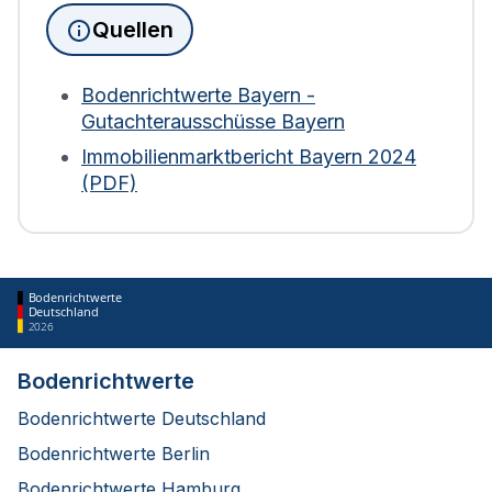
das Grundstücksfläche und Gebäudefläche
Quellen
(sowie Nutzung) zur Berechnung heranzieht.
Weder Bodenrichtwerte noch der Verkehrswert
der Immobilie fließen ein. Bei Wohngebäuden wird
Bodenrichtwerte Bayern -
die Fläche zudem mit einem Abschlag von 30 %
Gutachterausschüsse Bayern
bewertet. Diese Regelung gilt für die Berechnung
Immobilienmarktbericht Bayern 2024
ab 2025.
(PDF)
Bodenrichtwerte
Deutschland
2026
Bodenrichtwerte
Bodenrichtwerte Deutschland
Bodenrichtwerte Berlin
Bodenrichtwerte Hamburg