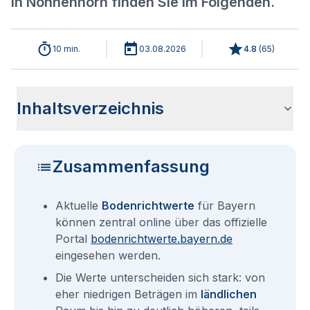
in Nonnenhorn finden Sie im Folgenden.
10 min.
03.08.2026
4.8
(
65
)
Inhaltsverzeichnis
Aktuelle Bodenrichtwerte für Nonnenhorn
Sind die Grundstückspreise in Nonnenhorn mit den aktuellen
Wie erhalte ich den Bodenrichtwert für mein Grundstück in
Bodenrichtwerte benachbarter Städte
Fragen und Antworten rund um Bodenrichtwerte für
Bodenrichtwerten gleichzusetzen?
Nonnenhorn?
Nonnenhorn
Zusammenfassung
Aktuelle
Bodenrichtwerte
für Bayern
können zentral online über das offizielle
Portal
bodenrichtwerte.bayern.de
eingesehen werden.
Die Werte unterscheiden sich stark: von
eher niedrigen Beträgen im
ländlichen