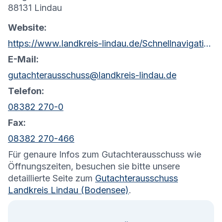
88131 Lindau
Website:
https://www.landkreis-lindau.de/Schnellnavigation/Startseite/Bodenrichtwerte-Auskunft.php?object=tx,2562.2.1&ModID=10&FID=2562.135.1&NavID=2562.1&La=1&ort=
E-Mail:
gutachterausschuss@landkreis-lindau.de
Telefon:
08382 270-0
Fax:
08382 270-466
Für genaure Infos zum Gutachterausschuss wie
Öffnungszeiten, besuchen sie bitte unsere
detaillierte Seite zum
Gutachterausschuss
Landkreis Lindau (Bodensee)
.