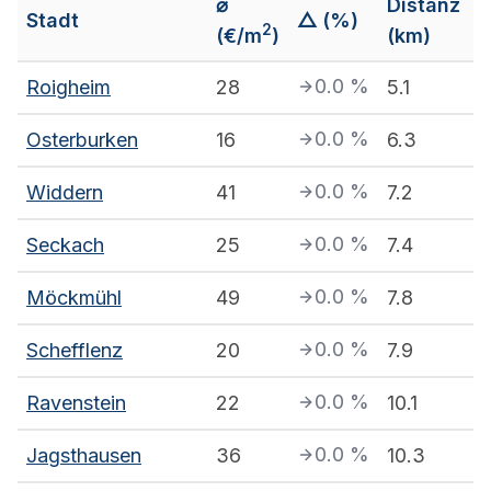
⌀
Distanz
Stadt
△ (%)
2
(€/m
)
(km)
0.0
%
Roigheim
28
5.1
0.0
%
Osterburken
16
6.3
0.0
%
Widdern
41
7.2
0.0
%
Seckach
25
7.4
0.0
%
Möckmühl
49
7.8
0.0
%
Schefflenz
20
7.9
0.0
%
Ravenstein
22
10.1
0.0
%
Jagsthausen
36
10.3