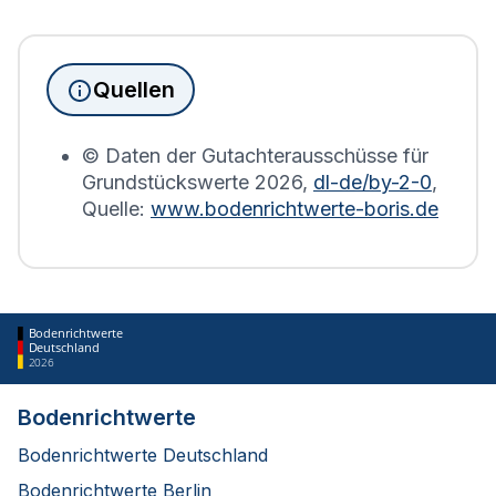
Immobilienbesitzer abgegeben werden. Für
Immobilien, die sich in Adelsheim befinden, wird
die Grundsteuererklärung auf Basis des
Quellen
Bodenrichtwerts des entsprechenden Jahres
erstellt.
© Daten der Gutachterausschüsse für
Grundstückswerte
2026
,
dl-de/by-2-0
,
Quelle:
www.bodenrichtwerte-boris.de
Bodenrichtwerte
Deutschland
2026
Bodenrichtwerte
Bodenrichtwerte Deutschland
Bodenrichtwerte Berlin