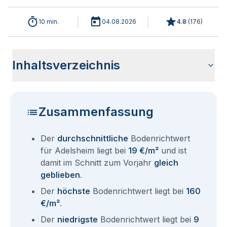
10 min.
04.08.2026
4.8
(
176
)
Inhaltsverzeichnis
Wie haben sich die Bodenrichtwerte in 2026 für Adelsheim
Historische Entwicklung der Bodenrichtwerte für Adelsheim
Bodenrichtwerte benachbarter Städte
Sind die Grundstückspreise in Adelsheim mit den aktuellen
Wie erhalte ich den Bodenrichtwert für mein Grundstück in
Aktuelle Immobilienpreise in Adelsheim
Fragen und Antworten rund um Bodenrichtwerte Adelsheim
entwickelt?
(2001-2026)
Bodenrichtwerten gleichzusetzen?
Adelsheim?
Zusammenfassung
Der
durchschnittliche
Bodenrichtwert
für Adelsheim liegt bei
19 €/m²
und ist
damit im Schnitt zum Vorjahr
gleich
geblieben
.
Der
höchste
Bodenrichtwert liegt bei
160
€/m²
.
Der
niedrigste
Bodenrichtwert liegt bei
9