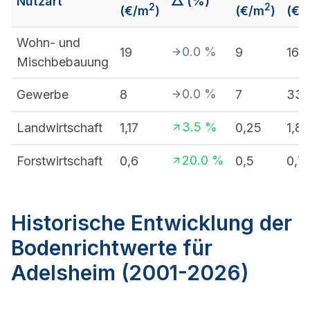
Nutzart
△ (%)
2
2
(€/m
)
(€/m
)
(€/
Wohn- und
0.0
%
19
9
160
Mischbebauung
0.0
%
Gewerbe
8
7
33
3.5
%
Landwirtschaft
1,17
0,25
1,8
20.0
%
Forstwirtschaft
0,6
0,5
0,7
Historische Entwicklung der
Bodenrichtwerte für
Adelsheim (2001-2026)