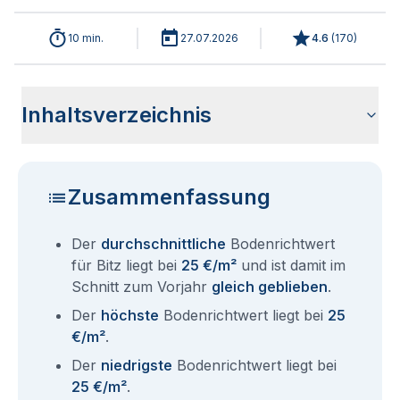
10 min.
27.07.2026
4.6
(
170
)
Inhaltsverzeichnis
Wie haben sich die Bodenrichtwerte in 2026 für Bitz
Historische Entwicklung der Bodenrichtwerte für Bitz (2001-
Bodenrichtwerte benachbarter Städte
Sind die Grundstückspreise in Bitz mit den aktuellen
Wie erhalte ich den Bodenrichtwert für mein Grundstück in
Aktuelle Immobilienpreise in Bitz
Fragen und Antworten rund um Bodenrichtwerte Bitz
entwickelt?
2026)
Bodenrichtwerten gleichzusetzen?
Bitz?
Zusammenfassung
Der
durchschnittliche
Bodenrichtwert
für Bitz liegt bei
25 €/m²
und ist damit im
Schnitt zum Vorjahr
gleich geblieben
.
Der
höchste
Bodenrichtwert liegt bei
25
€/m²
.
Der
niedrigste
Bodenrichtwert liegt bei
25 €/m²
.