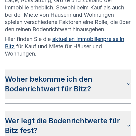
Lage, Ausstattung, Größe und Zustand der
Immobilie erheblich. Sowohl beim Kauf als auch
bei der Miete von Häusern und Wohnungen
spielen verschiedene Faktoren eine Rolle, die über
den reinen Bodenrichtwert hinausgehen.
Hier finden Sie die
aktuellen Immobilienpreise in
Bitz
für Kauf und Miete für Häuser und
Wohnungen.
Woher bekomme ich den
Bodenrichtwert für Bitz?
Die Bodenrichtwerte für Bitz erhalten Sie u.a.
auf
dieser Webseite
in den jeweiligen Stadt- und
Wer legt die Bodenrichtwerte für
Stadtteilseiten. Alternativ können Sie bei
BORIS
BW
nach Ihrer Adresse suchen bzw. beim None
Bitz fest?