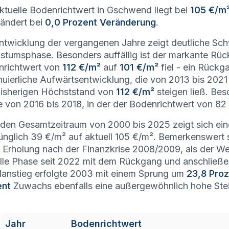
ktuelle Bodenrichtwert in Gschwend liegt bei
105 €/m
ändert bei
0,0 Prozent Veränderung
.
ntwicklung der vergangenen Jahre zeigt deutliche Sc
tumsphase. Besonders auffällig ist der markante Rüc
nrichtwert von
112 €/m²
auf
101 €/m²
fiel - ein Rück
nuierliche Aufwärtsentwicklung, die von 2013 bis 2021
isherigen Höchststand von
112 €/m²
steigen ließ. Bes
 von 2016 bis 2018, in der der Bodenrichtwert von 82 
den Gesamtzeitraum von 2000 bis 2025 zeigt sich ein
ünglich 39 €/m² auf aktuell 105 €/m². Bemerkenswert 
 Erholung nach der Finanzkrise 2008/2009, als der We
lle Phase seit 2022 mit dem Rückgang und anschließe
lanstieg erfolgte 2003 mit einem Sprung um
23,8 Pro
ent
Zuwachs ebenfalls eine außergewöhnlich hohe Stei
Jahr
Bodenrichtwert