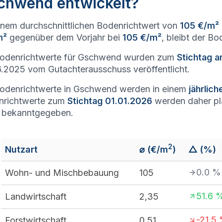
chwend entwickelt?
inem durchschnittlichen Bodenrichtwert von
105 €/m²
m²
gegenüber dem Vorjahr bei
105 €/m²
, bleibt der B
Bodenrichtwerte für Gschwend wurden zum
Stichtag 
.2025 vom Gutachterausschuss veröffentlicht.
odenrichtwerte in Gschwend werden in einem
jährlic
nrichtwerte zum
Stichtag 01.01.2026
werden daher p
 bekanntgegeben.
2
Nutzart
⌀ (€/m
)
△ (%)
0.0
%
Wohn- und Mischbebauung
105
51.6
Landwirtschaft
2,35
-21.5
Forstwirtschaft
0,51