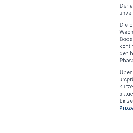
Der a
unver
Die E
Wachs
Bode
konti
den b
Phase
Über 
urspr
kurze
aktue
Einze
Proz