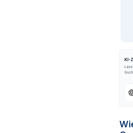
KI-
Lass
Gsc
Wie