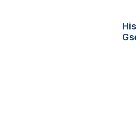
His
Gs