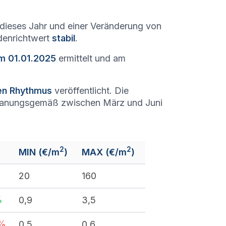
dieses Jahr und einer Veränderung von
odenrichtwert
stabil
.
am 01.01.2025
ermittelt und am
hen Rhythmus
veröffentlicht. Die
lanungsgemäß zwischen März und Juni
2
2
MIN (€/m
)
MAX (€/m
)
20
160
%
0,9
3,5
%
0,5
0,6