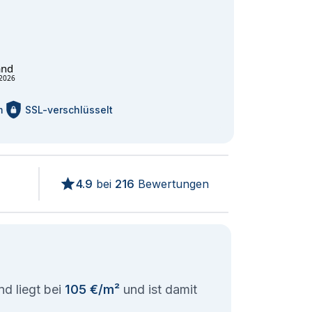
and
2026
m
SSL-verschlüsselt
4.9
bei
216
Bewertungen
d liegt bei
105 €/m²
und ist damit