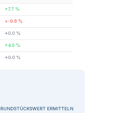
7.7
%
-9.8
%
0.0
%
4.0
%
0.0
%
GRUNDSTÜCKSWERT ERMITTELN