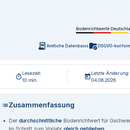
Bodenrichtwerte Deutschl
Amtliche Datenbasis
DSGVO-konfor
Lesezeit:
Letzte Änderung:
10 min.
04.08.2026
Zusammenfassung
Der
durchschnittliche
Bodenrichtwert für Gschwen
im Schnitt zum Vorjahr
gleich geblieben
.