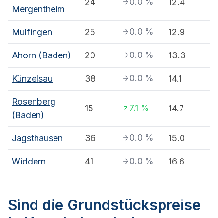
0.0
%
24
12.4
Mergentheim
0.0
%
Mulfingen
25
12.9
0.0
%
Ahorn (Baden)
20
13.3
0.0
%
Künzelsau
38
14.1
Rosenberg
7.1
%
15
14.7
(Baden)
0.0
%
Jagsthausen
36
15.0
0.0
%
Widdern
41
16.6
Sind die Grundstückspreise