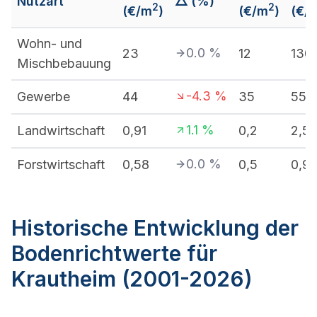
Nutzart
△ (%)
2
2
(€/m
)
(€/m
)
(€/
Wohn- und
0.0
%
23
12
130
Mischbebauung
-4.3
%
Gewerbe
44
35
55
1.1
%
Landwirtschaft
0,91
0,2
2,5
0.0
%
Forstwirtschaft
0,58
0,5
0,9
Historische Entwicklung der
Bodenrichtwerte für
Krautheim (2001-2026)