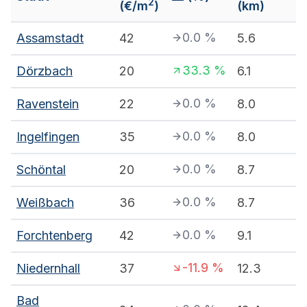
2
(€/m
)
(km)
0.0
%
Assamstadt
42
5.6
33.3
%
Dörzbach
20
6.1
0.0
%
Ravenstein
22
8.0
0.0
%
Ingelfingen
35
8.0
0.0
%
Schöntal
20
8.7
0.0
%
Weißbach
36
8.7
0.0
%
Forchtenberg
42
9.1
-11.9
%
Niedernhall
37
12.3
Bad