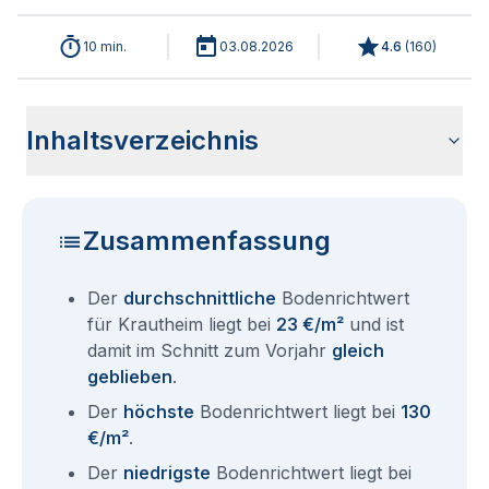
10 min.
03.08.2026
4.6
(
160
)
Inhaltsverzeichnis
Wie haben sich die Bodenrichtwerte in 2026 für Krautheim
Historische Entwicklung der Bodenrichtwerte für Krautheim
Bodenrichtwerte benachbarter Städte
Sind die Grundstückspreise in Krautheim mit den aktuellen
Wie erhalte ich den Bodenrichtwert für mein Grundstück in
Aktuelle Immobilienpreise in Krautheim
Fragen und Antworten rund um Bodenrichtwerte Krautheim
entwickelt?
(2001-2026)
Bodenrichtwerten gleichzusetzen?
Krautheim?
Zusammenfassung
Der
durchschnittliche
Bodenrichtwert
für Krautheim liegt bei
23 €/m²
und ist
damit im Schnitt zum Vorjahr
gleich
geblieben
.
Der
höchste
Bodenrichtwert liegt bei
130
€/m²
.
Der
niedrigste
Bodenrichtwert liegt bei