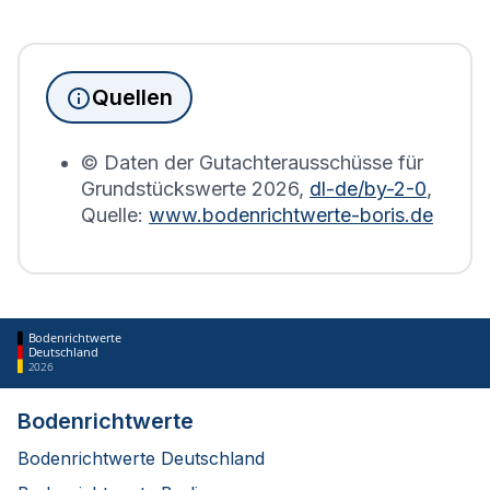
Seit Juni 2022 muss die
Grundsteuererklärung
für
Immobilienbesitzer abgegeben werden. Für
Immobilien, die sich in Mühlenbach befinden, wird
die Grundsteuererklärung auf Basis des
Quellen
Bodenrichtwerts des entsprechenden Jahres
erstellt.
© Daten der Gutachterausschüsse für
Grundstückswerte
2026
,
dl-de/by-2-0
,
Quelle:
www.bodenrichtwerte-boris.de
Bodenrichtwerte
Deutschland
2026
Bodenrichtwerte
Bodenrichtwerte Deutschland