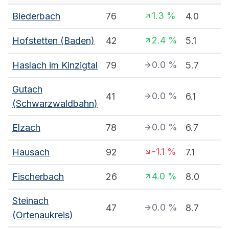
1.3
%
Biederbach
76
4.0
2.4
%
Hofstetten (Baden)
42
5.1
0.0
%
Haslach im Kinzigtal
79
5.7
Gutach
0.0
%
41
6.1
(Schwarzwaldbahn)
0.0
%
Elzach
78
6.7
-1.1
%
Hausach
92
7.1
4.0
%
Fischerbach
26
8.0
Steinach
0.0
%
47
8.7
(Ortenaukreis)