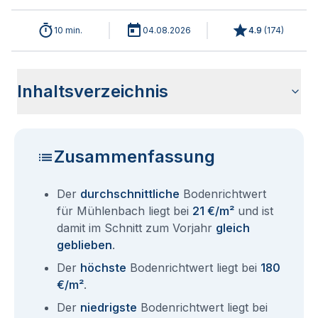
10 min.
04.08.2026
4.9
(
174
)
Inhaltsverzeichnis
Wie haben sich die Bodenrichtwerte in 2026 für
Historische Entwicklung der Bodenrichtwerte für
Bodenrichtwerte benachbarter Städte
Sind die Grundstückspreise in Mühlenbach mit den aktuellen
Wie erhalte ich den Bodenrichtwert für mein Grundstück in
Aktuelle Immobilienpreise in Mühlenbach
Fragen und Antworten rund um Bodenrichtwerte
Mühlenbach entwickelt?
Mühlenbach (2001-2026)
Bodenrichtwerten gleichzusetzen?
Mühlenbach?
Mühlenbach
Zusammenfassung
Der
durchschnittliche
Bodenrichtwert
für Mühlenbach liegt bei
21 €/m²
und ist
damit im Schnitt zum Vorjahr
gleich
geblieben
.
Der
höchste
Bodenrichtwert liegt bei
180
€/m²
.
Der
niedrigste
Bodenrichtwert liegt bei