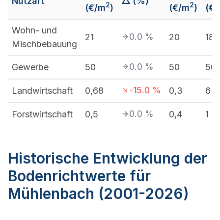
Nutzart
△ (%)
2
2
(€/m
)
(€/m
)
(€
Wohn- und
0.0
%
21
20
180
Mischbebauung
0.0
%
Gewerbe
50
50
50
-15.0
%
Landwirtschaft
0,68
0,3
6
0.0
%
Forstwirtschaft
0,5
0,4
1
Historische Entwicklung der
Bodenrichtwerte für
Mühlenbach (2001-2026)