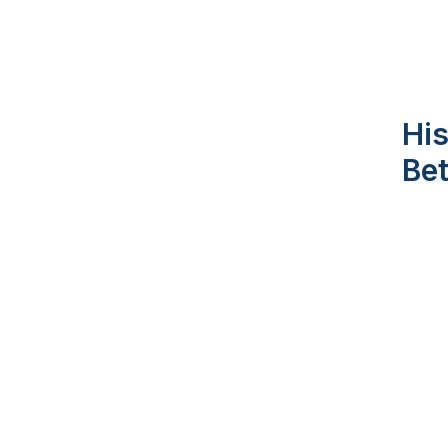
His
Be