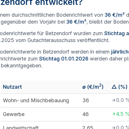
zendorf entwickelt?
inem durchschnittlichen Bodenrichtwert von
36 €/m²
d
gegenüber dem Vorjahr bei
36 €/m²
, bleibt der Bode
odenrichtwerte für Betzendorf wurden zum
Stichtag 
.2025 vom Gutachterausschuss veröffentlicht.
odenrichtwerte in Betzendorf werden in einem
jährli
nrichtwerte zum
Stichtag 01.01.2026
werden daher p
 bekanntgegeben.
2
Nutzart
⌀ (€/m
)
△ (%)
0.0
Wohn- und Mischbebauung
36
4.5
Gewerbe
46
0.0
Landwirtschaft
2,65