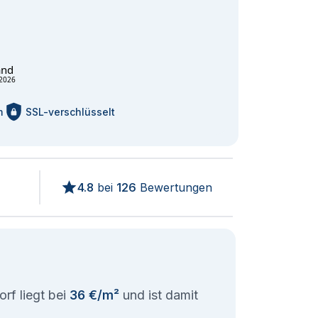
and
2026
m
SSL-verschlüsselt
4.8
bei
126
Bewertungen
rf liegt bei
36 €/m²
und ist damit