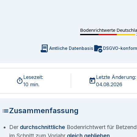
Bodenrichtwerte Deutschl
Amtliche Datenbasis
DSGVO-konfor
Lesezeit:
Letzte Änderung:
10 min.
04.08.2026
Zusammenfassung
Der
durchschnittliche
Bodenrichtwert für Betzendo
im Schnitt zum Vorjahr
gleich geblieben
.