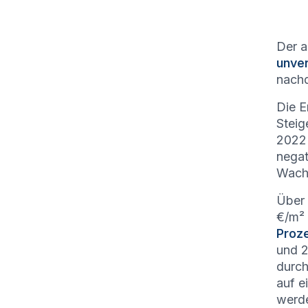
Der a
unve
nachd
Die E
Steig
2022 
negat
Wachs
Über 
€/m² 
Proz
und 2
durch
auf e
werd