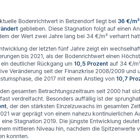
ktuelle Bodenrichtwert in Betzendorf liegt bei
36 €/m²
rändert
geblieben. Diese Stagnation folgt auf einen A
em der Wert zwei Jahre lang bei 34 €/m² verharrt hat
ntwicklung der letzten fünf Jahre zeigt ein wechselhaft
erungen bis 2021, als der Bodenrichtwert einen Höch
ein deutlicher Rückgang um
10,5 Prozent
auf 34 €/m².
ive Veränderung seit der Finanzkrise 2008/2009 und u
tumsphase, die 2017 mit einem Anstieg von
10,7 Pro
den gesamten Betrachtungszeitraum seit 2000 hat sic
fast verdreifacht. Besonders auffällig ist der sprung
ent
, der den stärksten Einzelzuwachs im gesamten Zei
021 war geprägt von einem nahezu kontinuierlichen Au
 eine Stagnation 2019. Die jüngste Entwicklung deutet 
inem mittleren Niveau hin, nachdem die Spitzenwerte v
en konnten.