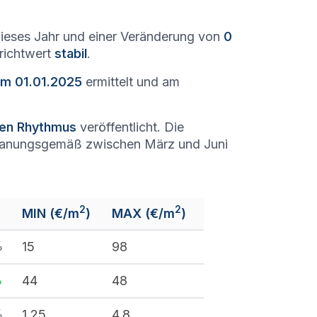
ieses Jahr und einer Veränderung von
0
nrichtwert
stabil
.
am 01.01.2025
ermittelt und am
chen Rhythmus
veröffentlicht. Die
lanungsgemäß zwischen März und Juni
2
2
MIN (€/m
)
MAX (€/m
)
%
15
98
%
44
48
%
1,25
4,8