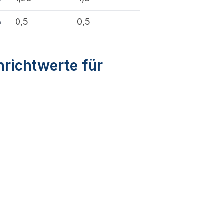
%
0,5
0,5
nrichtwerte für