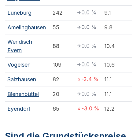
0.0
%
Lüneburg
242
9.1
0.0
%
Amelinghausen
55
9.8
Wendisch
0.0
%
88
10.4
Evern
0.0
%
Vögelsen
109
10.6
-2.4
%
Salzhausen
82
11.1
0.0
%
Bienenbüttel
20
11.1
-3.0
%
Eyendorf
65
12.2
Sind die Grundstückspreise