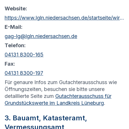
Website:
https://www.lgln.niedersachsen.de/startseite/wir_uber_uns_amp_organisation/organisation_amp_kontakt/rd_luneburg/geschaftsstelle_gutachterausschuss/geschaeftsstelle-des-gutachterausschusses-103891.html
E-Mail:
gag-lg@lgln.niedersachsen.de
Telefon:
04131 8300-165
Fax:
04131 8300-197
Für genaure Infos zum Gutachterausschuss wie
Öffnungszeiten, besuchen sie bitte unsere
detaillierte Seite zum
Gutachterausschuss für
Grundstückswerte im Landkreis Lüneburg
.
3. Bauamt, Katasteramt,
Vermessungsamt