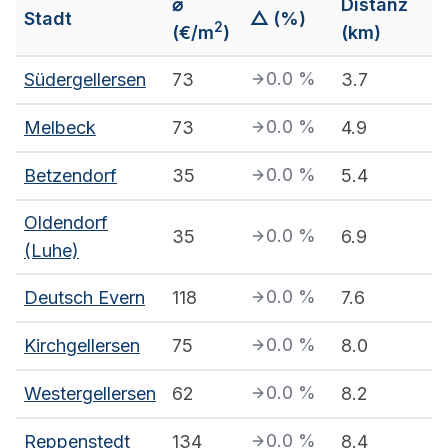
⌀
Distanz
Stadt
△ (%)
2
(€/m
)
(km)
0.0
%
Südergellersen
73
3.7
0.0
%
Melbeck
73
4.9
0.0
%
Betzendorf
35
5.4
Oldendorf
0.0
%
35
6.9
(Luhe)
0.0
%
Deutsch Evern
118
7.6
0.0
%
Kirchgellersen
75
8.0
0.0
%
Westergellersen
62
8.2
0.0
%
Reppenstedt
134
8.4