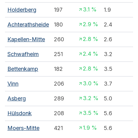
3.1
%
Holderberg
197
1.9
2.9
%
Achterathsheide
180
2.4
2.8
%
Kapellen-Mitte
260
2.6
2.4
%
Schwafheim
251
3.2
2.8
%
Bettenkamp
182
3.5
3.0
%
Vinn
206
3.7
3.2
%
Asberg
289
5.0
3.5
%
Hülsdonk
208
5.6
1.9
%
Moers-Mitte
421
5.6