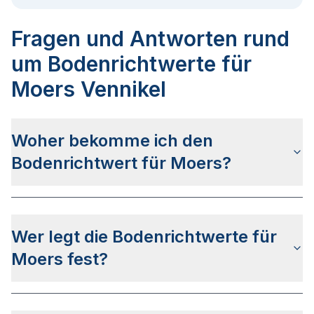
Fragen und Antworten rund
um Bodenrichtwerte für
Moers Vennikel
Woher bekomme ich den
Bodenrichtwert für Moers?
Die Bodenrichtwerte für Moers erhalten Sie u.a.
auf dieser Webseite
in den jeweiligen Stadt- und
Wer legt die Bodenrichtwerte für
Stadtteilseiten. Alternativ können Sie bei
BORIS
NRW
nach Ihrer Adresse suchen bzw. beim
Moers fest?
Gutachterausschuss für Grundstückswerte in der
Stadt Moers anfragen.
Die Bodenrichtwerte in Moers werden vom