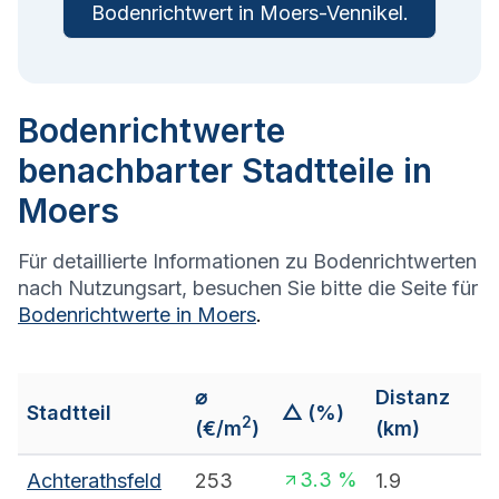
Bodenrichtwert in
Moers-Vennikel
.
Bodenrichtwerte
benachbarter Stadtteile in
Moers
Für detaillierte Informationen zu Bodenrichtwerten
nach Nutzungsart, besuchen Sie bitte die Seite für
Bodenrichtwerte in
Moers
.
⌀
Distanz
Stadtteil
△ (%)
2
(€/m
)
(km)
3.3
%
Achterathsfeld
253
1.9