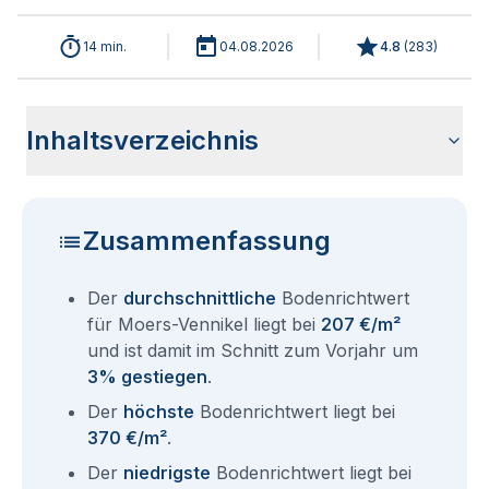
14 min.
04.08.2026
4.8
(
283
)
Inhaltsverzeichnis
Aktuelle Bodenrichtwerte für Moers-Vennikel 2026
Historische Entwicklung der Bodenrichtwerte für Moers-
Bodenrichtwerte benachbarter Stadtteile in Moers
Sind die Grundstückspreise in Moers-Vennikel mit den
So erhalten Sie den Bodenrichtwert für Ihr Grundstück in
Fragen und Antworten rund um Bodenrichtwerte für Moers
Vennikel (2001-2026)
aktuellen Bodenrichtwerten gleichzusetzen?
Moers-Vennikel
Vennikel
Zusammenfassung
Der
durchschnittliche
Bodenrichtwert
für Moers-Vennikel liegt bei
207 €/m²
und ist damit im Schnitt zum Vorjahr um
3% gestiegen
.
Der
höchste
Bodenrichtwert liegt bei
370 €/m²
.
Der
niedrigste
Bodenrichtwert liegt bei