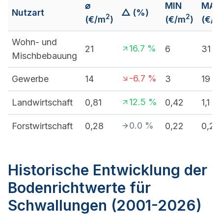
⌀
MIN
MA
Nutzart
△ (%)
2
2
(€/m
)
(€/m
)
(€/
Wohn- und
16.7
%
21
6
31
Mischbebauung
-6.7
%
Gewerbe
14
3
19
12.5
%
Landwirtschaft
0,81
0,42
1,1
0.0
%
Forstwirtschaft
0,28
0,22
0,28
Historische Entwicklung der
Bodenrichtwerte für
Schwallungen (2001-2026)