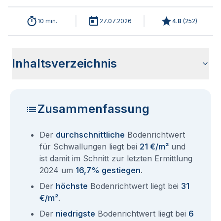
10 min.
27.07.2026
4.8
(
252
)
Inhaltsverzeichnis
Wie haben sich die Bodenrichtwerte in 2026 für
Historische Entwicklung der Bodenrichtwerte für
Bodenrichtwerte benachbarter Städte
Sind die Grundstückspreise in Schwallungen mit den
Wie erhalte ich den Bodenrichtwert für mein Grundstück in
Fragen und Antworten rund um Bodenrichtwerte
Schwallungen entwickelt?
Schwallungen (2001-2026)
aktuellen Bodenrichtwerten gleichzusetzen?
Schwallungen?
Schwallungen
Zusammenfassung
Der
durchschnittliche
Bodenrichtwert
für Schwallungen liegt bei
21 €/m²
und
ist damit im Schnitt zur letzten Ermittlung
2024 um
16,7% gestiegen
.
Der
höchste
Bodenrichtwert liegt bei
31
€/m²
.
Der
niedrigste
Bodenrichtwert liegt bei
6