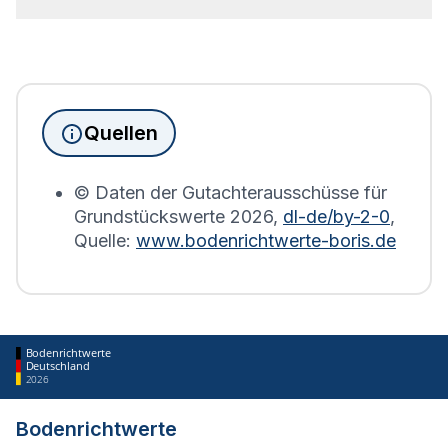
Seit Juni 2022 muss die
Grundsteuererklärung
für
Immobilienbesitzer abgegeben werden. Für
Immobilien, die sich in Schwallungen befinden,
wird die Grundsteuererklärung auf Basis des
Quellen
Bodenrichtwerts des entsprechenden Jahres
erstellt.
© Daten der Gutachterausschüsse für
Grundstückswerte
2026
,
dl-de/by-2-0
,
Quelle:
www.bodenrichtwerte-boris.de
Bodenrichtwerte
Deutschland
2026
Bodenrichtwerte