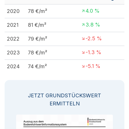
4.0
%
2020
78
€/m²
3.8
%
2021
81
€/m²
-2.5
%
2022
79
€/m²
-1.3
%
2023
78
€/m²
-5.1
%
2024
74
€/m²
JETZT GRUNDSTÜCKSWERT
ERMITTELN