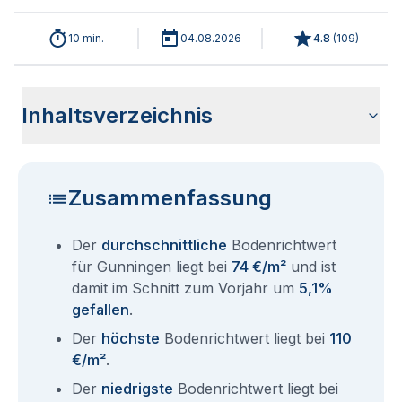
10 min.
04.08.2026
4.8
(
109
)
Inhaltsverzeichnis
Wie haben sich die Bodenrichtwerte in 2026 für Gunningen
Historische Entwicklung der Bodenrichtwerte für Gunningen
Bodenrichtwerte benachbarter Städte
Sind die Grundstückspreise in Gunningen mit den aktuellen
Wie erhalte ich den Bodenrichtwert für mein Grundstück in
Aktuelle Immobilienpreise in Gunningen
Fragen und Antworten rund um Bodenrichtwerte Gunningen
entwickelt?
(2001-2026)
Bodenrichtwerten gleichzusetzen?
Gunningen?
Zusammenfassung
Der
durchschnittliche
Bodenrichtwert
für Gunningen liegt bei
74 €/m²
und ist
damit im Schnitt zum Vorjahr um
5,1%
gefallen
.
Der
höchste
Bodenrichtwert liegt bei
110
€/m²
.
Der
niedrigste
Bodenrichtwert liegt bei