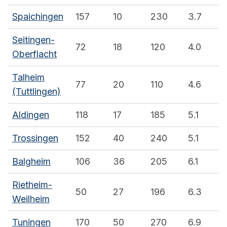
Spaichingen
157
10
230
3.7
Seitingen-
72
18
120
4.0
Oberflacht
Talheim
77
20
110
4.6
(Tuttlingen)
Aldingen
118
17
185
5.1
Trossingen
152
40
240
5.1
Balgheim
106
36
205
6.1
Rietheim-
50
27
196
6.3
Weilheim
Tuningen
170
50
270
6.9