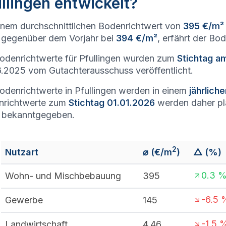
llingen entwickelt?
inem durchschnittlichen Bodenrichtwert von
395 €/m²
gegenüber dem Vorjahr bei
394 €/m²
, erfährt der Bo
odenrichtwerte für Pfullingen wurden zum
Stichtag a
.2025 vom Gutachterausschuss veröffentlicht.
odenrichtwerte in Pfullingen werden in einem
jährlich
nrichtwerte zum
Stichtag 01.01.2026
werden daher p
 bekanntgegeben.
2
Nutzart
⌀ (€/m
)
△ (%)
0.3
Wohn- und Mischbebauung
395
-6.5
Gewerbe
145
-1.5
Landwirtschaft
4,46