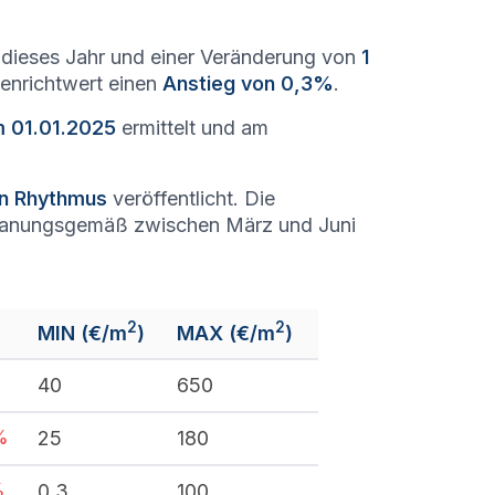
dieses Jahr und einer Veränderung von
1
denrichtwert einen
Anstieg von 0,3%
.
m 01.01.2025
ermittelt und am
en Rhythmus
veröffentlicht. Die
lanungsgemäß zwischen März und Juni
2
2
MIN (€/m
)
MAX (€/m
)
%
40
650
%
25
180
%
0,3
100