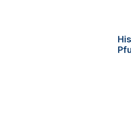
His
Pf