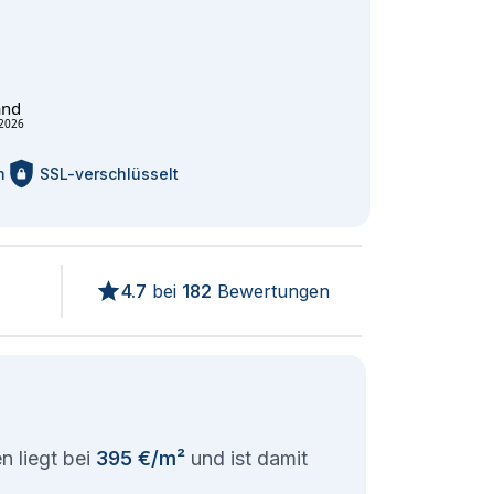
and
2026
m
SSL-verschlüsselt
4.7
bei
182
Bewertungen
n liegt bei
395 €/m²
und ist damit