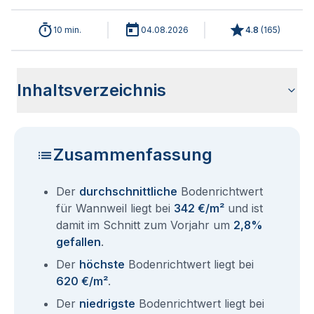
10 min.
04.08.2026
4.8
(
165
)
Inhaltsverzeichnis
Wie haben sich die Bodenrichtwerte in 2026 für Wannweil
Historische Entwicklung der Bodenrichtwerte für Wannweil
Bodenrichtwerte benachbarter Städte
Sind die Grundstückspreise in Wannweil mit den aktuellen
Wie erhalte ich den Bodenrichtwert für mein Grundstück in
Aktuelle Immobilienpreise in Wannweil
Fragen und Antworten rund um Bodenrichtwerte Wannweil
entwickelt?
(2001-2026)
Bodenrichtwerten gleichzusetzen?
Wannweil?
Zusammenfassung
Der
durchschnittliche
Bodenrichtwert
für Wannweil liegt bei
342 €/m²
und ist
damit im Schnitt zum Vorjahr um
2,8%
gefallen
.
Der
höchste
Bodenrichtwert liegt bei
620 €/m²
.
Der
niedrigste
Bodenrichtwert liegt bei