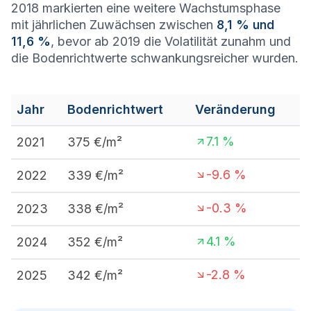
2018 markierten eine weitere Wachstumsphase
mit jährlichen Zuwächsen zwischen
8,1 % und
11,6 %
, bevor ab 2019 die Volatilität zunahm und
die Bodenrichtwerte schwankungsreicher wurden.
Jahr
Bodenrichtwert
Veränderung
7.1
%
2021
375
€/m²
-9.6
%
2022
339
€/m²
-0.3
%
2023
338
€/m²
4.1
%
2024
352
€/m²
-2.8
%
2025
342
€/m²