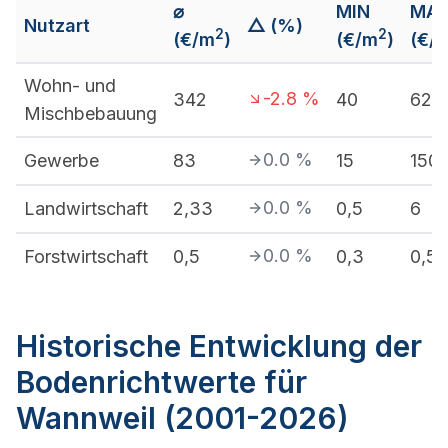
⌀
MIN
MA
Nutzart
△ (%)
2
2
(€/m
)
(€/m
)
(€/
Wohn- und
-2.8
%
342
40
620
Mischbebauung
0.0
%
Gewerbe
83
15
150
0.0
%
Landwirtschaft
2,33
0,5
6
0.0
%
Forstwirtschaft
0,5
0,3
0,5
Historische Entwicklung der
Bodenrichtwerte für
Wannweil (2001-2026)