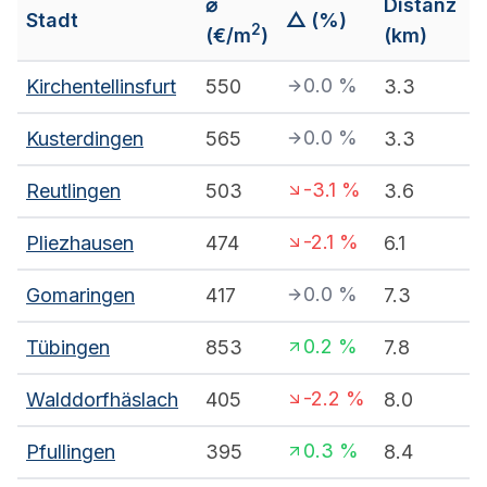
⌀
Distanz
Stadt
△ (%)
2
(€/m
)
(km)
0.0
%
Kirchentellinsfurt
550
3.3
0.0
%
Kusterdingen
565
3.3
-3.1
%
Reutlingen
503
3.6
-2.1
%
Pliezhausen
474
6.1
0.0
%
Gomaringen
417
7.3
0.2
%
Tübingen
853
7.8
-2.2
%
Walddorfhäslach
405
8.0
0.3
%
Pfullingen
395
8.4