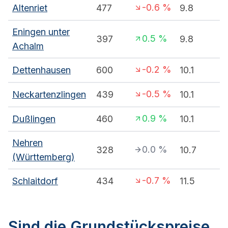
-0.6
%
Altenriet
477
9.8
Eningen unter
0.5
%
397
9.8
Achalm
-0.2
%
Dettenhausen
600
10.1
-0.5
%
Neckartenzlingen
439
10.1
0.9
%
Dußlingen
460
10.1
Nehren
0.0
%
328
10.7
(Württemberg)
-0.7
%
Schlaitdorf
434
11.5
Sind die Grundstückspreise