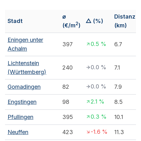
⌀
Distanz
Stadt
△ (%)
2
(€/m
)
(km)
Eningen unter
0.5
%
397
6.7
Achalm
Lichtenstein
0.0
%
240
7.1
(Württemberg)
0.0
%
Gomadingen
82
7.9
2.1
%
Engstingen
98
8.5
0.3
%
Pfullingen
395
10.1
-1.6
%
Neuffen
423
11.3