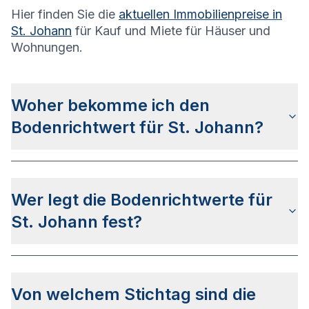
Hier finden Sie die
aktuellen Immobilienpreise in
St. Johann
für Kauf und Miete für Häuser und
Wohnungen.
Woher bekomme ich den
Bodenrichtwert für St. Johann?
Die Bodenrichtwerte für St. Johann erhalten Sie
u.a.
auf dieser Webseite
in den jeweiligen Stadt-
Wer legt die Bodenrichtwerte für
und Stadtteilseiten. Alternativ können Sie bei
BORIS BW
nach Ihrer Adresse suchen bzw. beim
St. Johann fest?
None anfragen.
Die Bodenrichtwerte in St. Johann werden vom
None
festgelegt.
Von welchem Stichtag sind die
Der Ermittlungsbereich des Gutachterausschusses