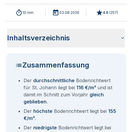
10 min.
03.08.2026
4.6
(
257
)
Inhaltsverzeichnis
Wie haben sich die Bodenrichtwerte in 2026 für St. Johann
Historische Entwicklung der Bodenrichtwerte für St. Johann
Bodenrichtwerte benachbarter Städte
Sind die Grundstückspreise in St. Johann mit den aktuellen
Wie erhalte ich den Bodenrichtwert für mein Grundstück in
Aktuelle Immobilienpreise in St. Johann
Fragen und Antworten rund um Bodenrichtwerte St. Johann
entwickelt?
(2001-2026)
Bodenrichtwerten gleichzusetzen?
St. Johann?
Zusammenfassung
Der
durchschnittliche
Bodenrichtwert
für St. Johann liegt bei
116 €/m²
und ist
damit im Schnitt zum Vorjahr
gleich
geblieben
.
Der
höchste
Bodenrichtwert liegt bei
155
€/m²
.
Der
niedrigste
Bodenrichtwert liegt bei