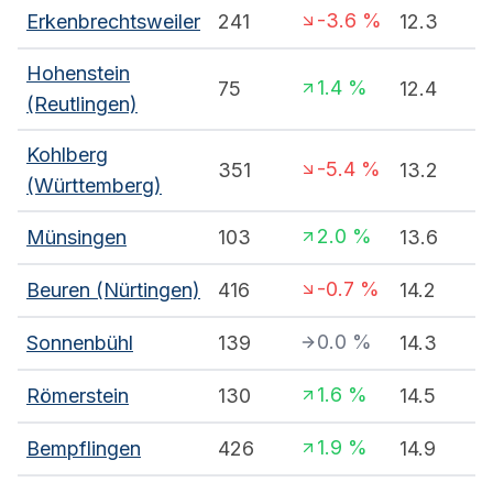
-3.6
%
Erkenbrechtsweiler
241
12.3
Hohenstein
1.4
%
75
12.4
(Reutlingen)
Kohlberg
-5.4
%
351
13.2
(Württemberg)
2.0
%
Münsingen
103
13.6
-0.7
%
Beuren (Nürtingen)
416
14.2
0.0
%
Sonnenbühl
139
14.3
1.6
%
Römerstein
130
14.5
1.9
%
Bempflingen
426
14.9