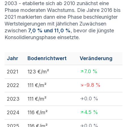
2003 - etablierte sich ab 2010 zunächst eine
Phase moderaten Wachstums. Die Jahre 2016 bis
2021 markierten dann eine Phase beschleunigter
Wertsteigerungen mit jährlichen Zuwächsen
zwischen
7,0 % und 11,0 %
, bevor die jüngste
Konsolidierungsphase einsetzte.
Jahr
Bodenrichtwert
Veränderung
7.0
%
2021
123
€/m²
-9.8
%
2022
111
€/m²
0.0
%
2023
111
€/m²
4.5
%
2024
116
€/m²
0.0
%
2025
116
€/m²