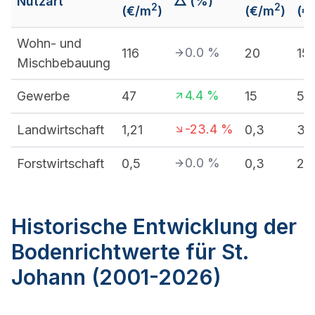
Nutzart
△ (%)
2
2
(€/m
)
(€/m
)
(€
Wohn- und
0.0
%
116
20
15
Mischbebauung
4.4
%
Gewerbe
47
15
55
-23.4
%
Landwirtschaft
1,21
0,3
3,
0.0
%
Forstwirtschaft
0,5
0,3
20
Historische Entwicklung der
Bodenrichtwerte für St.
Johann (2001-2026)