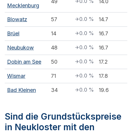
0.0
%
49
14.0
Mecklenburg
0.0
%
Blowatz
57
14.7
0.0
%
Brüel
14
16.7
0.0
%
Neubukow
48
16.7
0.0
%
Dobin am See
50
17.2
0.0
%
Wismar
71
17.8
0.0
%
Bad Kleinen
34
19.6
Sind die Grundstückspreise
in Neukloster mit den