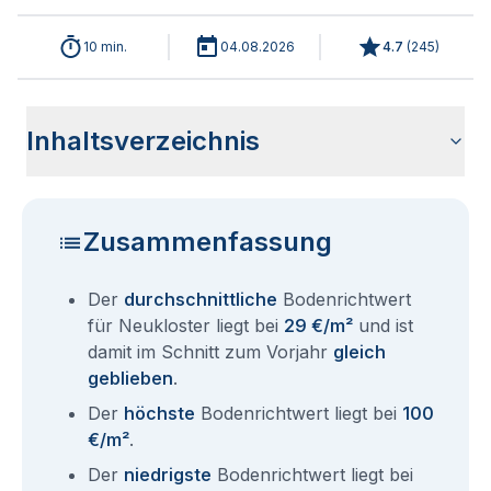
10 min.
04.08.2026
4.7
(
245
)
Inhaltsverzeichnis
Wie haben sich die Bodenrichtwerte in 2026 für Neukloster
Historische Entwicklung der Bodenrichtwerte für Neukloster
Bodenrichtwerte benachbarter Städte
Sind die Grundstückspreise in Neukloster mit den aktuellen
Wie erhalte ich den Bodenrichtwert für mein Grundstück in
Fragen und Antworten rund um Bodenrichtwerte Neukloster
entwickelt?
(2001-2026)
Bodenrichtwerten gleichzusetzen?
Neukloster?
Zusammenfassung
Der
durchschnittliche
Bodenrichtwert
für Neukloster liegt bei
29 €/m²
und ist
damit im Schnitt zum Vorjahr
gleich
geblieben
.
Der
höchste
Bodenrichtwert liegt bei
100
€/m²
.
Der
niedrigste
Bodenrichtwert liegt bei