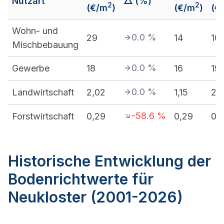
Nutzart
△ (%)
2
2
(€/m
)
(€/m
)
(€
Wohn- und
0.0
%
29
14
10
Mischbebauung
0.0
%
Gewerbe
18
16
19
0.0
%
Landwirtschaft
2,02
1,15
2,
-58.6
%
Forstwirtschaft
0,29
0,29
0,
Historische Entwicklung der
Bodenrichtwerte für
Neukloster (2001-2026)