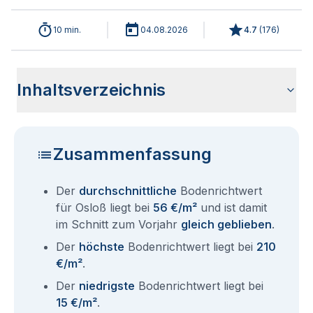
10 min.
04.08.2026
4.7
(
176
)
Inhaltsverzeichnis
Wie haben sich die Bodenrichtwerte in 2026 für Osloß
Historische Entwicklung der Bodenrichtwerte für Osloß
Bodenrichtwerte benachbarter Städte
Sind die Grundstückspreise in Osloß mit den aktuellen
Wie erhalte ich den Bodenrichtwert für mein Grundstück in
Fragen und Antworten rund um Bodenrichtwerte Osloß
entwickelt?
(2001-2026)
Bodenrichtwerten gleichzusetzen?
Osloß?
Zusammenfassung
Der
durchschnittliche
Bodenrichtwert
für Osloß liegt bei
56 €/m²
und ist damit
im Schnitt zum Vorjahr
gleich geblieben
.
Der
höchste
Bodenrichtwert liegt bei
210
€/m²
.
Der
niedrigste
Bodenrichtwert liegt bei
15 €/m²
.