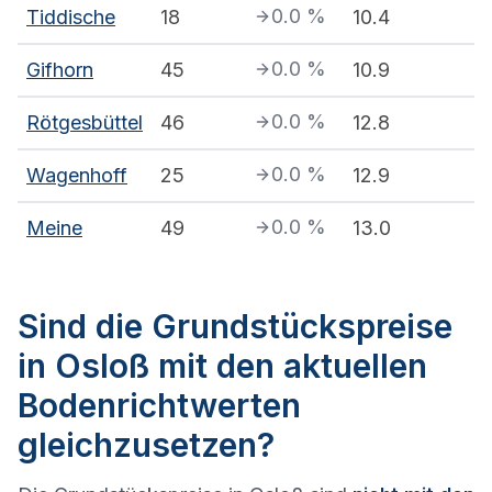
0.0
%
Tiddische
18
10.4
0.0
%
Gifhorn
45
10.9
0.0
%
Rötgesbüttel
46
12.8
0.0
%
Wagenhoff
25
12.9
0.0
%
Meine
49
13.0
Sind die Grundstückspreise
in Osloß mit den aktuellen
Bodenrichtwerten
gleichzusetzen?