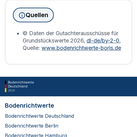
Immobilien, die sich in Bedburg-Hau befinden,
wird die Grundsteuererklärung auf Basis des
Quellen
Bodenrichtwerts des entsprechenden Jahres
erstellt.
© Daten der Gutachterausschüsse für
Grundstückswerte
2026
,
dl-de/by-2-0
,
Quelle:
www.bodenrichtwerte-boris.de
Bodenrichtwerte
Deutschland
2026
Bodenrichtwerte
Bodenrichtwerte Deutschland
Bodenrichtwerte Berlin
Bodenrichtwerte Hamburg