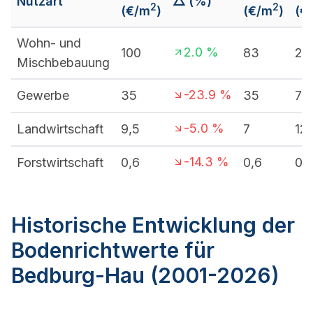
Nutzart
△ (%)
2
2
(€/m
)
(€/m
)
(€
Wohn- und
2.0
%
100
83
21
Mischbebauung
-23.9
%
Gewerbe
35
35
70
-5.0
%
Landwirtschaft
9,5
7
12
-14.3
%
Forstwirtschaft
0,6
0,6
0,
Historische Entwicklung der
Bodenrichtwerte für
Bedburg-Hau (2001-2026)