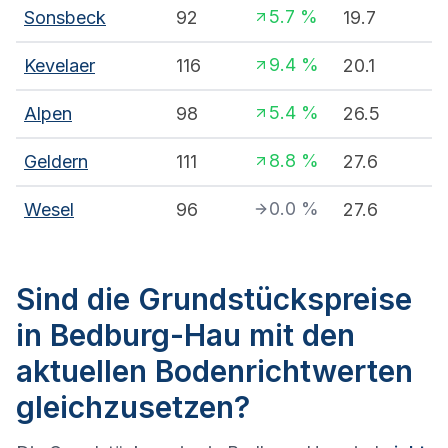
5.7
%
Sonsbeck
92
19.7
9.4
%
Kevelaer
116
20.1
5.4
%
Alpen
98
26.5
8.8
%
Geldern
111
27.6
0.0
%
Wesel
96
27.6
Sind die Grundstückspreise
in Bedburg-Hau mit den
aktuellen Bodenrichtwerten
gleichzusetzen?