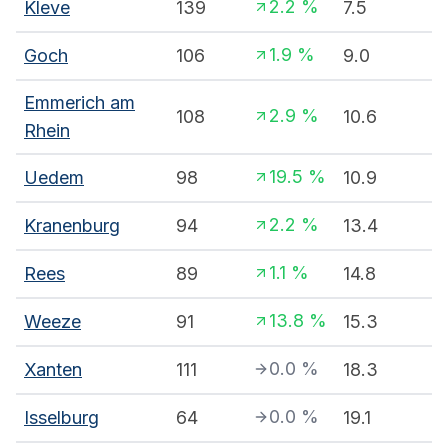
2.2
%
Kleve
139
7.5
1.9
%
Goch
106
9.0
Emmerich am
2.9
%
108
10.6
Rhein
19.5
%
Uedem
98
10.9
2.2
%
Kranenburg
94
13.4
1.1
%
Rees
89
14.8
13.8
%
Weeze
91
15.3
0.0
%
Xanten
111
18.3
0.0
%
Isselburg
64
19.1