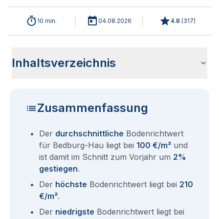
10 min.
04.08.2026
4.8
(
317
)
Inhaltsverzeichnis
Wie haben sich die Bodenrichtwerte in 2026 für Bedburg-
Historische Entwicklung der Bodenrichtwerte für Bedburg-
Bodenrichtwerte benachbarter Städte
Sind die Grundstückspreise in Bedburg-Hau mit den
Wie erhalte ich den Bodenrichtwert für mein Grundstück in
Aktuelle Immobilienpreise in Bedburg-Hau
Fragen und Antworten rund um Bodenrichtwerte Bedburg-
Hau entwickelt?
Hau (2001-2026)
aktuellen Bodenrichtwerten gleichzusetzen?
Bedburg-Hau?
Hau
Zusammenfassung
Der
durchschnittliche
Bodenrichtwert
für Bedburg-Hau liegt bei
100 €/m²
und
ist damit im Schnitt zum Vorjahr um
2%
gestiegen
.
Der
höchste
Bodenrichtwert liegt bei
210
€/m²
.
Der
niedrigste
Bodenrichtwert liegt bei