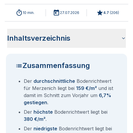
10 min.
27.07.2026
4.7
(
206
)
Inhaltsverzeichnis
Wie haben sich die Bodenrichtwerte in 2026 für Merzenich
Historische Entwicklung der Bodenrichtwerte für Merzenich
Bodenrichtwerte benachbarter Städte
Sind die Grundstückspreise in Merzenich mit den aktuellen
Wie erhalte ich den Bodenrichtwert für mein Grundstück in
Aktuelle Immobilienpreise in Merzenich
Fragen und Antworten rund um Bodenrichtwerte Merzenich
entwickelt?
(2001-2026)
Bodenrichtwerten gleichzusetzen?
Merzenich?
Zusammenfassung
Der
durchschnittliche
Bodenrichtwert
für Merzenich liegt bei
159 €/m²
und ist
damit im Schnitt zum Vorjahr um
6,7%
gestiegen
.
Der
höchste
Bodenrichtwert liegt bei
380 €/m²
.
Der
niedrigste
Bodenrichtwert liegt bei