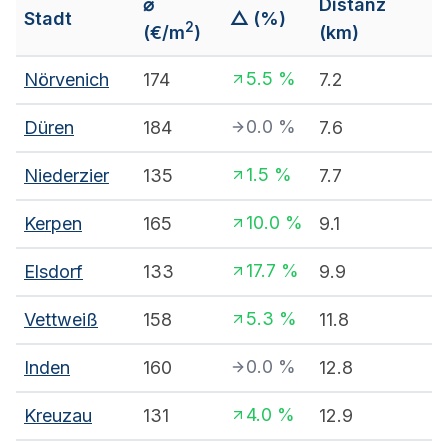
⌀
Distanz
Stadt
△ (%)
2
(€/m
)
(km)
5.5
%
Nörvenich
174
7.2
0.0
%
Düren
184
7.6
1.5
%
Niederzier
135
7.7
10.0
%
Kerpen
165
9.1
17.7
%
Elsdorf
133
9.9
5.3
%
Vettweiß
158
11.8
0.0
%
Inden
160
12.8
4.0
%
Kreuzau
131
12.9