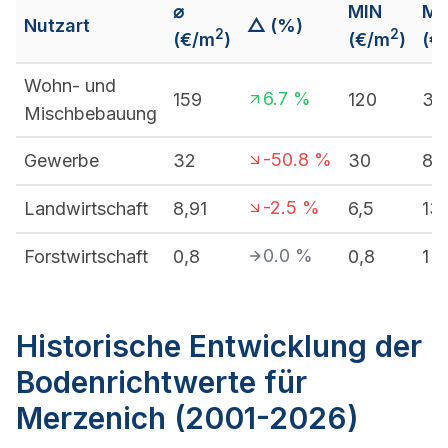
⌀
MIN
M
Nutzart
△ (%)
2
2
(€/m
)
(€/m
)
(€
Wohn- und
6.7
%
159
120
38
Mischbebauung
-50.8
%
Gewerbe
32
30
85
-2.5
%
Landwirtschaft
8,91
6,5
13
0.0
%
Forstwirtschaft
0,8
0,8
1
Historische Entwicklung der
Bodenrichtwerte für
Merzenich (2001-2026)