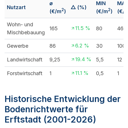
⌀
MIN
MA
Nutzart
△ (%)
2
2
(€/m
)
(€/m
)
(€/
Wohn- und
11.5
%
165
80
460
Mischbebauung
6.2
%
Gewerbe
86
30
100
19.4
%
Landwirtschaft
9,25
5,5
12
11.1
%
Forstwirtschaft
1
0,5
1
Historische Entwicklung der
Bodenrichtwerte für
Erftstadt (2001-2026)