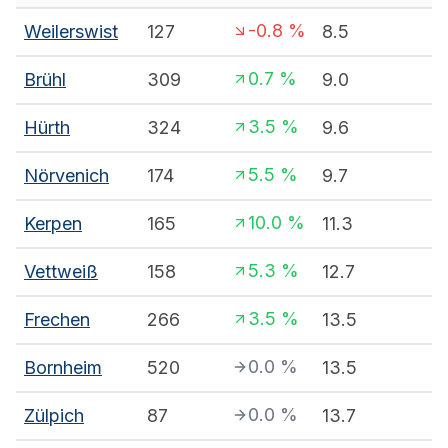
-0.8
%
Weilerswist
127
8.5
0.7
%
Brühl
309
9.0
3.5
%
Hürth
324
9.6
5.5
%
Nörvenich
174
9.7
10.0
%
Kerpen
165
11.3
5.3
%
Vettweiß
158
12.7
3.5
%
Frechen
266
13.5
0.0
%
Bornheim
520
13.5
0.0
%
Zülpich
87
13.7