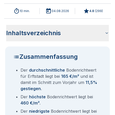
10 min.
04.08.2026
4.8
(
299
)
Inhaltsverzeichnis
Wie haben sich die Bodenrichtwerte in 2026 für Erftstadt
Historische Entwicklung der Bodenrichtwerte für Erftstadt
Bodenrichtwerte benachbarter Städte
Sind die Grundstückspreise in Erftstadt mit den aktuellen
Wie erhalte ich den Bodenrichtwert für mein Grundstück in
Aktuelle Immobilienpreise in Erftstadt
Fragen und Antworten rund um Bodenrichtwerte Erftstadt
entwickelt?
(2001-2026)
Bodenrichtwerten gleichzusetzen?
Erftstadt?
Zusammenfassung
Der
durchschnittliche
Bodenrichtwert
für Erftstadt liegt bei
165 €/m²
und ist
damit im Schnitt zum Vorjahr um
11,5%
gestiegen
.
Der
höchste
Bodenrichtwert liegt bei
460 €/m²
.
Der
niedrigste
Bodenrichtwert liegt bei