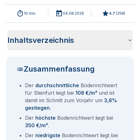
10 min.
04.08.2026
4.7
(
258
)
Inhaltsverzeichnis
Wie haben sich die Bodenrichtwerte in 2026 für Steinfurt
Historische Entwicklung der Bodenrichtwerte für Steinfurt
Bodenrichtwerte benachbarter Städte
Sind die Grundstückspreise in Steinfurt mit den aktuellen
Wie erhalte ich den Bodenrichtwert für mein Grundstück in
Aktuelle Immobilienpreise in Steinfurt
Fragen und Antworten rund um Bodenrichtwerte Steinfurt
entwickelt?
(2001-2026)
Bodenrichtwerten gleichzusetzen?
Steinfurt?
Zusammenfassung
Der
durchschnittliche
Bodenrichtwert
für Steinfurt liegt bei
108 €/m²
und ist
damit im Schnitt zum Vorjahr um
3,8%
gestiegen
.
Der
höchste
Bodenrichtwert liegt bei
350 €/m²
.
Der
niedrigste
Bodenrichtwert liegt bei