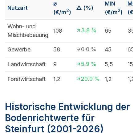
⌀
MIN
MA
Nutzart
△ (%)
2
2
(€/m
)
(€/m
)
(€/
Wohn- und
3.8
%
108
65
350
Mischbebauung
0.0
%
Gewerbe
58
45
65
5.9
%
Landwirtschaft
9
5,5
15
20.0
%
Forstwirtschaft
1,2
1,2
1,2
Historische Entwicklung der
Bodenrichtwerte für
Steinfurt (2001-2026)