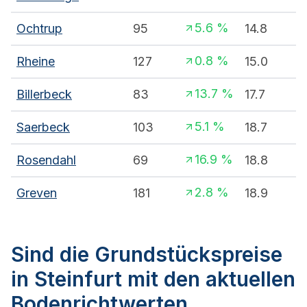
5.6
%
Ochtrup
95
14.8
0.8
%
Rheine
127
15.0
13.7
%
Billerbeck
83
17.7
5.1
%
Saerbeck
103
18.7
16.9
%
Rosendahl
69
18.8
2.8
%
Greven
181
18.9
Sind die Grundstückspreise
in Steinfurt mit den aktuellen
Bodenrichtwerten