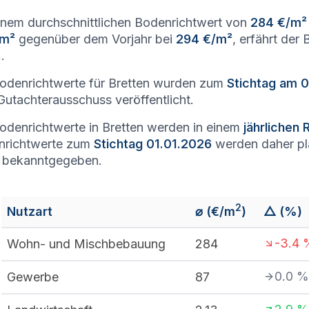
inem durchschnittlichen Bodenrichtwert von
284 €/m²
/m²
gegenüber dem Vorjahr bei
294 €/m²
, erfährt der
%
.
odenrichtwerte für Bretten wurden zum
Stichtag am 
utachterausschuss veröffentlicht.
odenrichtwerte in Bretten werden in einem
jährlichen
nrichtwerte zum
Stichtag 01.01.2026
werden daher p
 bekanntgegeben.
2
Nutzart
⌀ (€/m
)
△ (%)
-3.4
Wohn- und Mischbebauung
284
0.0
%
Gewerbe
87