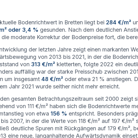
ktuelle Bodenrichtwert in Bretten liegt bei
284 €/m²
un
/m² oder 3,4 %
gesunden. Nach dem deutlichen Anstie
 die moderate Korrektur der Bodenpreise fort, die ber
ntwicklung der letzten Jahre zeigt einen markanten We
rtsbewegung von 2013 bis 2021, in der die Bodenrich
ststand von
313 €/m²
kletterten, folgte 2022 ein deu
ders auffällig war der starke Preisschub zwischen 201
en um insgesamt
48 €/m²
oder etwa 21 % anstiegen. D
em Jahr 2021 wurde seither nicht mehr erreicht.
den gesamten Betrachtungszeitraum seit 2000 zeigt s
hend von 111 €/m² haben sich die Bodenrichtwerte me
mtanstieg von etwa
156 %
entspricht. Besonders prä
bis 2007, in der die Werte von 118 €/m² auf 197 €/m²
rließ deutliche Spuren mit Rückgängen auf 179 €/m², be
13 eine neue, langanhaltende Aufwärtsdynamik einset