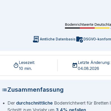
Bodenrichtwerte Deutschl
Amtliche Datenbasis
DSGVO-konfor
Lesezeit:
Letzte Änderung:
10 min.
04.08.2026
Zusammenfassung
Der
durchschnittliche
Bodenrichtwert für Bretten l
Schnitt zum Vorjahr um
3,4% gefallen
.