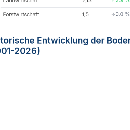
2.9
%
Landwirtschaft
2,13
0.0
%
Forstwirtschaft
1,5
torische Entwicklung der Boden
001-2026)