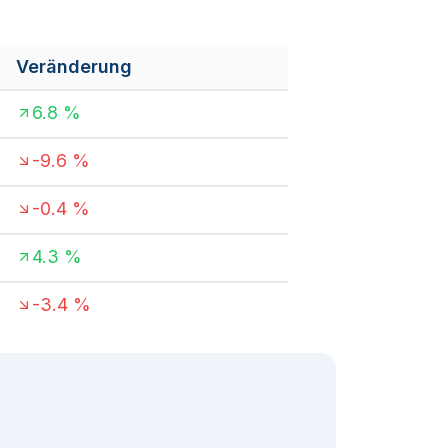
Veränderung
6.8
%
-9.6
%
-0.4
%
4.3
%
-3.4
%