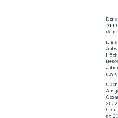
Der a
10 €
damit
Die E
Aufwä
Höch
Beson
Jahr
aus d
Über 
Ausge
Gesa
2002 
hinte
ab 20