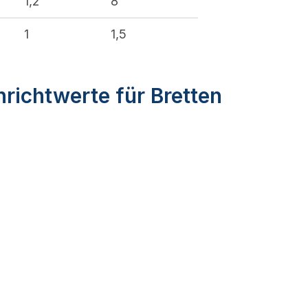
1,2
8
1
1,5
richtwerte für Bretten