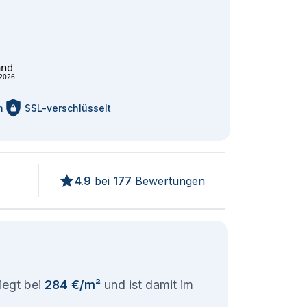
and
2026
m
SSL-verschlüsselt
4.9
bei
177
Bewertungen
iegt bei
284 €/m²
und ist damit im