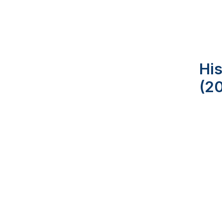
His
(2