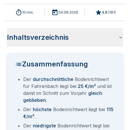
10 min.
04.08.2026
4.8
(
181
)
Inhaltsverzeichnis
Wie haben sich die Bodenrichtwerte in 2026 für Fahrenbach
Historische Entwicklung der Bodenrichtwerte für
Bodenrichtwerte benachbarter Städte
Sind die Grundstückspreise in Fahrenbach mit den aktuellen
Wie erhalte ich den Bodenrichtwert für mein Grundstück in
Aktuelle Immobilienpreise in Fahrenbach
Fragen und Antworten rund um Bodenrichtwerte
entwickelt?
Fahrenbach (2001-2026)
Bodenrichtwerten gleichzusetzen?
Fahrenbach?
Fahrenbach
Zusammenfassung
Der
durchschnittliche
Bodenrichtwert
für Fahrenbach liegt bei
25 €/m²
und ist
damit im Schnitt zum Vorjahr
gleich
geblieben
.
Der
höchste
Bodenrichtwert liegt bei
115
€/m²
.
Der
niedrigste
Bodenrichtwert liegt bei