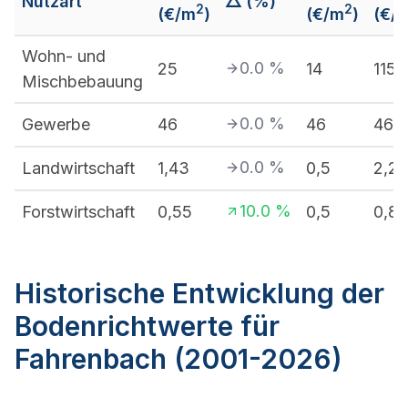
Nutzart
△ (%)
2
2
(€/m
)
(€/m
)
(€/
Wohn- und
0.0
%
25
14
115
Mischbebauung
0.0
%
Gewerbe
46
46
46
0.0
%
Landwirtschaft
1,43
0,5
2,2
10.0
%
Forstwirtschaft
0,55
0,5
0,85
Historische Entwicklung der
Bodenrichtwerte für
Fahrenbach (2001-2026)