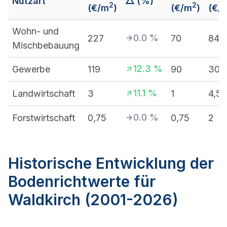
Nutzart
△ (%)
2
2
(€/m
)
(€/m
)
(€/
Wohn- und
0.0
%
227
70
840
Mischbebauung
12.3
%
Gewerbe
119
90
300
11.1
%
Landwirtschaft
3
1
4,5
0.0
%
Forstwirtschaft
0,75
0,75
2
Historische Entwicklung der
Bodenrichtwerte für
Waldkirch (2001-2026)