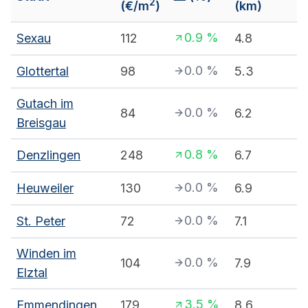
2
(€/m
)
(km)
0.9
%
Sexau
112
4.8
0.0
%
Glottertal
98
5.3
Gutach im
0.0
%
84
6.2
Breisgau
0.8
%
Denzlingen
248
6.7
0.0
%
Heuweiler
130
6.9
0.0
%
St. Peter
72
7.1
Winden im
0.0
%
104
7.9
Elztal
3.5
%
Emmendingen
179
8.6