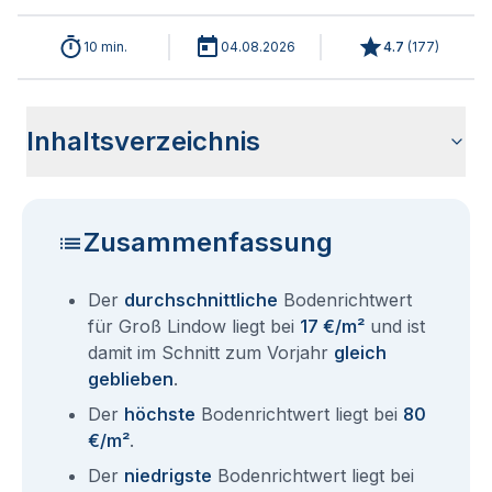
10 min.
04.08.2026
4.7
(
177
)
Inhaltsverzeichnis
Wie haben sich die Bodenrichtwerte in 2026 für Groß
Historische Entwicklung der Bodenrichtwerte für Groß
Bodenrichtwerte benachbarter Städte
Sind die Grundstückspreise in Groß Lindow mit den aktuellen
Wie erhalte ich den Bodenrichtwert für mein Grundstück in
Aktuelle Immobilienpreise in Groß Lindow
Fragen und Antworten rund um Bodenrichtwerte Groß
Lindow entwickelt?
Lindow (2001-2026)
Bodenrichtwerten gleichzusetzen?
Groß Lindow?
Lindow
Zusammenfassung
Der
durchschnittliche
Bodenrichtwert
für Groß Lindow liegt bei
17 €/m²
und ist
damit im Schnitt zum Vorjahr
gleich
geblieben
.
Der
höchste
Bodenrichtwert liegt bei
80
€/m²
.
Der
niedrigste
Bodenrichtwert liegt bei