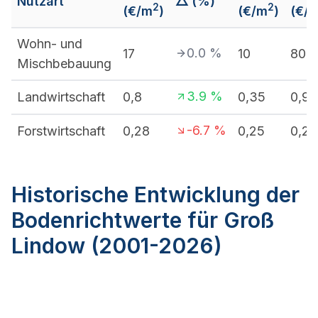
Nutzart
△ (%)
2
2
(€/m
)
(€/m
)
(€/
Wohn- und
0.0
%
17
10
80
Mischbebauung
3.9
%
Landwirtschaft
0,8
0,35
0,95
-6.7
%
Forstwirtschaft
0,28
0,25
0,28
Historische Entwicklung der
Bodenrichtwerte für Groß
Lindow (2001-2026)