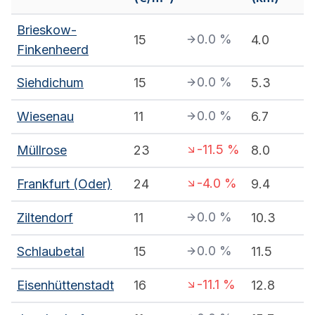
Brieskow-
0.0
%
15
4.0
Finkenheerd
0.0
%
Siehdichum
15
5.3
0.0
%
Wiesenau
11
6.7
-11.5
%
Müllrose
23
8.0
-4.0
%
Frankfurt (Oder)
24
9.4
0.0
%
Ziltendorf
11
10.3
0.0
%
Schlaubetal
15
11.5
-11.1
%
Eisenhüttenstadt
16
12.8