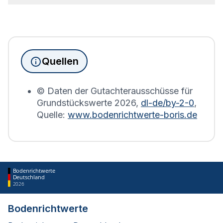
Seit Juni 2022 muss die
Grundsteuererklärung
für
Immobilienbesitzer abgegeben werden. Für
Immobilien, die sich in Groß Lindow befinden,
wird die Grundsteuererklärung auf Basis des
Quellen
Bodenrichtwerts des entsprechenden Jahres
erstellt.
© Daten der Gutachterausschüsse für
Grundstückswerte
2026
,
dl-de/by-2-0
,
Quelle:
www.bodenrichtwerte-boris.de
Bodenrichtwerte
Deutschland
2026
Bodenrichtwerte