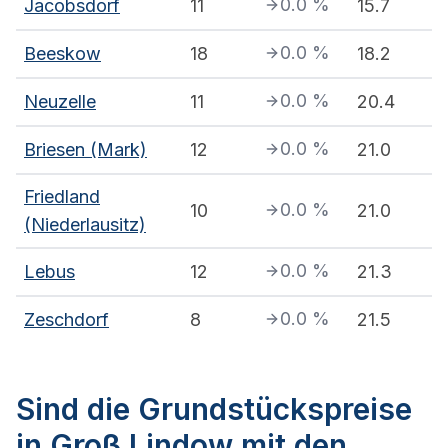
0.0
%
Jacobsdorf
11
15.7
0.0
%
Beeskow
18
18.2
0.0
%
Neuzelle
11
20.4
0.0
%
Briesen (Mark)
12
21.0
Friedland
0.0
%
10
21.0
(Niederlausitz)
0.0
%
Lebus
12
21.3
0.0
%
Zeschdorf
8
21.5
Sind die Grundstückspreise
in Groß Lindow mit den