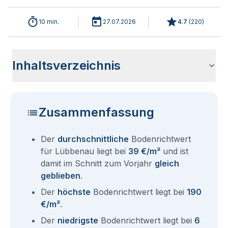
10 min.
27.07.2026
4.7
(
220
)
Inhaltsverzeichnis
Wie haben sich die Bodenrichtwerte in 2026 für Lübbenau
Historische Entwicklung der Bodenrichtwerte für Lübbenau
Bodenrichtwerte benachbarter Städte
Sind die Grundstückspreise in Lübbenau mit den aktuellen
Wie erhalte ich den Bodenrichtwert für mein Grundstück in
Aktuelle Immobilienpreise in Lübbenau
Fragen und Antworten rund um Bodenrichtwerte Lübbenau
entwickelt?
(2001-2026)
Bodenrichtwerten gleichzusetzen?
Lübbenau?
Zusammenfassung
Der
durchschnittliche
Bodenrichtwert
für Lübbenau liegt bei
39 €/m²
und ist
damit im Schnitt zum Vorjahr
gleich
geblieben
.
Der
höchste
Bodenrichtwert liegt bei
190
€/m²
.
Der
niedrigste
Bodenrichtwert liegt bei
6