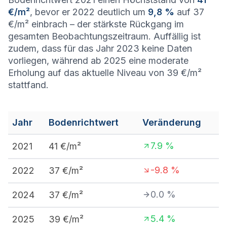
€/m²
, bevor er 2022 deutlich um
9,8 %
auf 37
€/m² einbrach – der stärkste Rückgang im
gesamten Beobachtungszeitraum. Auffällig ist
zudem, dass für das Jahr 2023 keine Daten
vorliegen, während ab 2025 eine moderate
Erholung auf das aktuelle Niveau von 39 €/m²
stattfand.
Jahr
Bodenrichtwert
Veränderung
7.9
%
2021
41
€/m²
-9.8
%
2022
37
€/m²
0.0
%
2024
37
€/m²
5.4
%
2025
39
€/m²