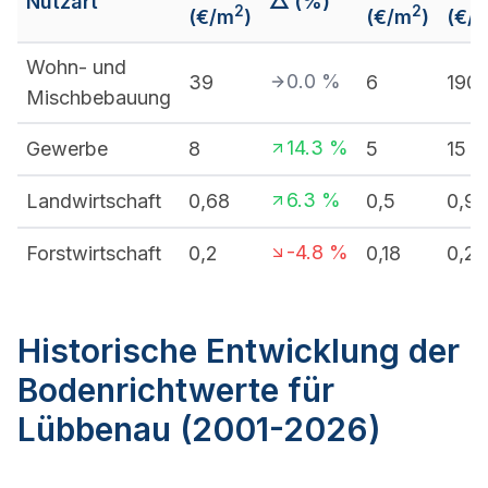
Nutzart
△ (%)
2
2
(€/m
)
(€/m
)
(€/
Wohn- und
0.0
%
39
6
190
Mischbebauung
14.3
%
Gewerbe
8
5
15
6.3
%
Landwirtschaft
0,68
0,5
0,95
-4.8
%
Forstwirtschaft
0,2
0,18
0,25
Historische Entwicklung der
Bodenrichtwerte für
Lübbenau (2001-2026)