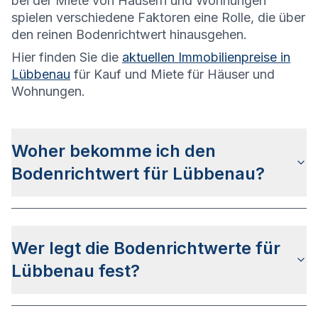
bei der Miete von Häusern und Wohnungen
spielen verschiedene Faktoren eine Rolle, die über
den reinen Bodenrichtwert hinausgehen.
Hier finden Sie die
aktuellen Immobilienpreise in
Lübbenau
für Kauf und Miete für Häuser und
Wohnungen.
Woher bekomme ich den
Bodenrichtwert für Lübbenau?
Die Bodenrichtwerte für Lübbenau erhalten Sie
u.a.
auf dieser Webseite
in den jeweiligen Stadt-
Wer legt die Bodenrichtwerte für
und Stadtteilseiten. Alternativ können Sie bei
BORIS Brandenburg
nach Ihrer Adresse suchen
Lübbenau fest?
bzw. beim Gutachterausschuss für
Grundstückswerte im Landkreis Oberspreewald-
Die Bodenrichtwerte in Lübbenau werden vom