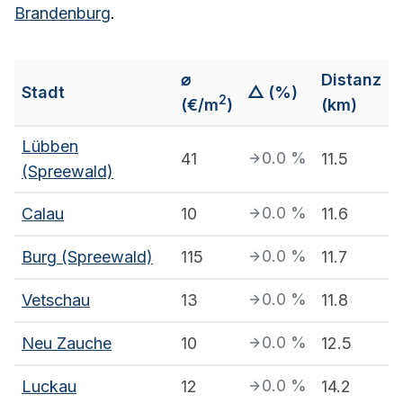
Brandenburg
.
⌀
Distanz
Stadt
△ (%)
2
(€/m
)
(km)
Lübben
0.0
%
41
11.5
(Spreewald)
0.0
%
Calau
10
11.6
0.0
%
Burg (Spreewald)
115
11.7
0.0
%
Vetschau
13
11.8
0.0
%
Neu Zauche
10
12.5
0.0
%
Luckau
12
14.2