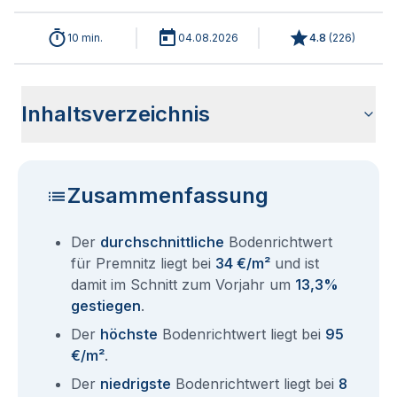
10 min.
04.08.2026
4.8
(
226
)
Inhaltsverzeichnis
Wie haben sich die Bodenrichtwerte in 2026 für Premnitz
Historische Entwicklung der Bodenrichtwerte für Premnitz
Bodenrichtwerte benachbarter Städte
Sind die Grundstückspreise in Premnitz mit den aktuellen
Wie erhalte ich den Bodenrichtwert für mein Grundstück in
Aktuelle Immobilienpreise in Premnitz
Fragen und Antworten rund um Bodenrichtwerte Premnitz
entwickelt?
(2001-2026)
Bodenrichtwerten gleichzusetzen?
Premnitz?
Zusammenfassung
Der
durchschnittliche
Bodenrichtwert
für Premnitz liegt bei
34 €/m²
und ist
damit im Schnitt zum Vorjahr um
13,3%
gestiegen
.
Der
höchste
Bodenrichtwert liegt bei
95
€/m²
.
Der
niedrigste
Bodenrichtwert liegt bei
8