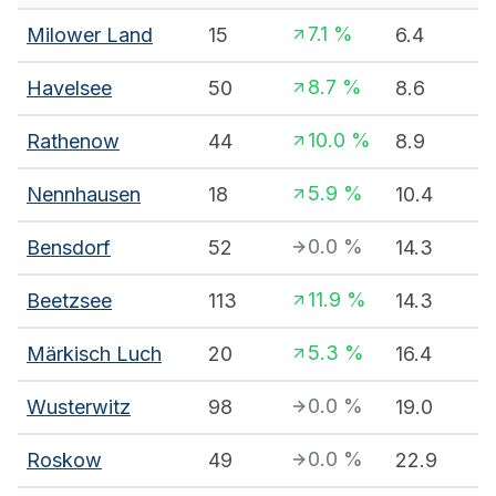
7.1
%
Milower Land
15
6.4
8.7
%
Havelsee
50
8.6
10.0
%
Rathenow
44
8.9
5.9
%
Nennhausen
18
10.4
0.0
%
Bensdorf
52
14.3
11.9
%
Beetzsee
113
14.3
5.3
%
Märkisch Luch
20
16.4
0.0
%
Wusterwitz
98
19.0
0.0
%
Roskow
49
22.9