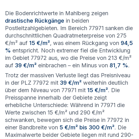
Die Bodenrichtwerte in Mahlberg zeigen
drastische Rückgänge
in beiden
Postleitzahlgebieten. Im Bereich 77971 sanken die
durchschnittlichen Quadratmeterpreise von 275
€/m² auf
15 €/m²
, was einem Rückgang von
94,5
%
entspricht. Noch extremer fiel die Entwicklung
im Gebiet 77972 aus, wo die Preise von 213 €/m²
auf
39 €/m²
einbrachen – ein Minus von
81,7 %
.
Trotz der massiven Verluste liegt das Preisniveau
in der PLZ 77972 mit
39 €/m²
weiterhin deutlich
über dem Niveau von 77971 mit
15 €/m²
. Die
Preisspanne innerhalb der Gebiete zeigt
erhebliche Unterschiede: Während in 77971 die
Werte zwischen 15 €/m² und 290 €/m²
schwanken, bewegen sich die Preise in 77972 in
einer Bandbreite von
5 €/m² bis 300 €/m²
. Die
Maximalwerte beider Gebiete liegen mit rund 290-