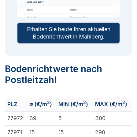
Erhalten Sie heute Ihren aktuellen
Bodenrichtwert in
Mahlberg
.
Bodenrichtwerte nach
Postleitzahl
2
2
2
PLZ
⌀ (€/m
)
MIN (€/m
)
MAX (€/m
)
77972
39
5
300
77971
15
15
290