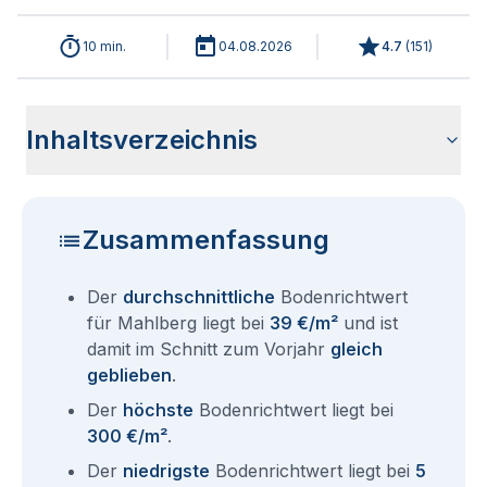
10 min.
04.08.2026
4.7
(
151
)
Inhaltsverzeichnis
Wie haben sich die Bodenrichtwerte in 2026 für Mahlberg
Historische Entwicklung der Bodenrichtwerte für Mahlberg
Bodenrichtwerte nach Postleitzahl
Bodenrichtwerte benachbarter Städte
Sind die Grundstückspreise in Mahlberg mit den aktuellen
Wie erhalte ich den Bodenrichtwert für mein Grundstück in
Aktuelle Immobilienpreise in Mahlberg
Fragen und Antworten rund um Bodenrichtwerte Mahlberg
entwickelt?
(2001-2026)
Bodenrichtwerten gleichzusetzen?
Mahlberg?
Zusammenfassung
Der
durchschnittliche
Bodenrichtwert
für Mahlberg liegt bei
39 €/m²
und ist
damit im Schnitt zum Vorjahr
gleich
geblieben
.
Der
höchste
Bodenrichtwert liegt bei
300 €/m²
.
Der
niedrigste
Bodenrichtwert liegt bei
5