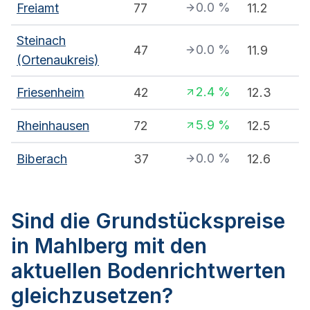
0.0
%
Freiamt
77
11.2
Steinach
0.0
%
47
11.9
(Ortenaukreis)
2.4
%
Friesenheim
42
12.3
5.9
%
Rheinhausen
72
12.5
0.0
%
Biberach
37
12.6
Sind die Grundstückspreise
in Mahlberg mit den
aktuellen Bodenrichtwerten
gleichzusetzen?