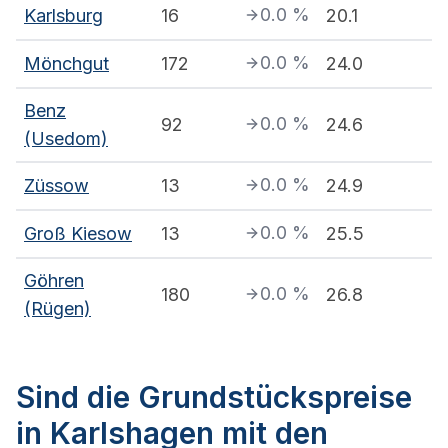
0.0
%
Karlsburg
16
20.1
0.0
%
Mönchgut
172
24.0
Benz
0.0
%
92
24.6
(Usedom)
0.0
%
Züssow
13
24.9
0.0
%
Groß Kiesow
13
25.5
Göhren
0.0
%
180
26.8
(Rügen)
Sind die Grundstückspreise
in Karlshagen mit den