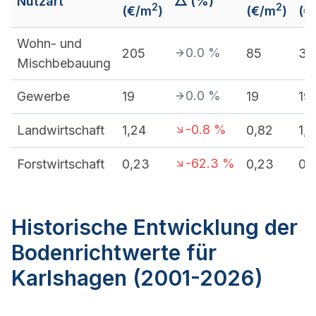
Nutzart
△ (%)
2
2
(€/m
)
(€/m
)
(€
Wohn- und
0.0
%
205
85
34
Mischbebauung
0.0
%
Gewerbe
19
19
19
-0.8
%
Landwirtschaft
1,24
0,82
1,
-62.3
%
Forstwirtschaft
0,23
0,23
0,
Historische Entwicklung der
Bodenrichtwerte für
Karlshagen (2001-2026)