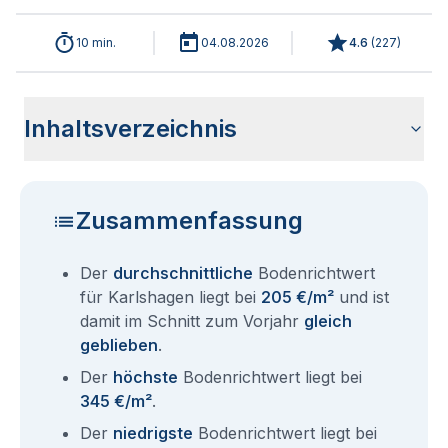
10 min.
04.08.2026
4.6
(
227
)
Inhaltsverzeichnis
Wie haben sich die Bodenrichtwerte in 2026 für Karlshagen
Historische Entwicklung der Bodenrichtwerte für Karlshagen
Bodenrichtwerte benachbarter Städte
Sind die Grundstückspreise in Karlshagen mit den aktuellen
Wie erhalte ich den Bodenrichtwert für mein Grundstück in
Fragen und Antworten rund um Bodenrichtwerte Karlshagen
entwickelt?
(2001-2026)
Bodenrichtwerten gleichzusetzen?
Karlshagen?
Zusammenfassung
Der
durchschnittliche
Bodenrichtwert
für Karlshagen liegt bei
205 €/m²
und ist
damit im Schnitt zum Vorjahr
gleich
geblieben
.
Der
höchste
Bodenrichtwert liegt bei
345 €/m²
.
Der
niedrigste
Bodenrichtwert liegt bei