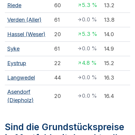
5.3
%
Riede
60
13.2
0.0
%
Verden (Aller)
61
13.8
5.3
%
Hassel (Weser)
20
14.0
0.0
%
Syke
61
14.9
4.8
%
Eystrup
22
15.2
0.0
%
Langwedel
44
16.3
Asendorf
0.0
%
20
16.4
(Diepholz)
Sind die Grundstückspreise