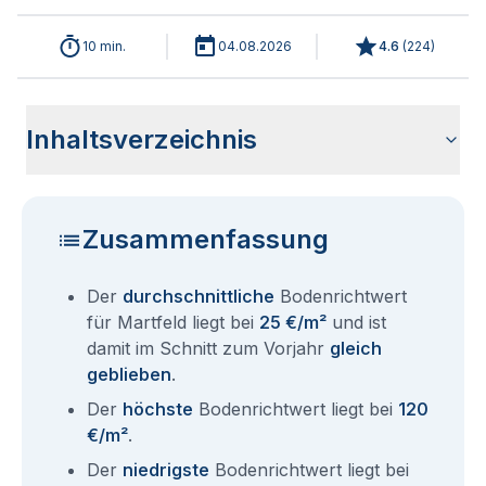
10 min.
04.08.2026
4.6
(
224
)
Inhaltsverzeichnis
Wie haben sich die Bodenrichtwerte in 2026 für Martfeld
Historische Entwicklung der Bodenrichtwerte für Martfeld
Bodenrichtwerte benachbarter Städte
Sind die Grundstückspreise in Martfeld mit den aktuellen
Wie erhalte ich den Bodenrichtwert für mein Grundstück in
Fragen und Antworten rund um Bodenrichtwerte Martfeld
entwickelt?
(2001-2026)
Bodenrichtwerten gleichzusetzen?
Martfeld?
Zusammenfassung
Der
durchschnittliche
Bodenrichtwert
für Martfeld liegt bei
25 €/m²
und ist
damit im Schnitt zum Vorjahr
gleich
geblieben
.
Der
höchste
Bodenrichtwert liegt bei
120
€/m²
.
Der
niedrigste
Bodenrichtwert liegt bei