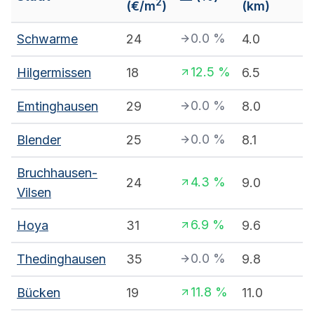
2
(€/m
)
(km)
0.0
%
Schwarme
24
4.0
12.5
%
Hilgermissen
18
6.5
0.0
%
Emtinghausen
29
8.0
0.0
%
Blender
25
8.1
Bruchhausen-
4.3
%
24
9.0
Vilsen
6.9
%
Hoya
31
9.6
0.0
%
Thedinghausen
35
9.8
11.8
%
Bücken
19
11.0