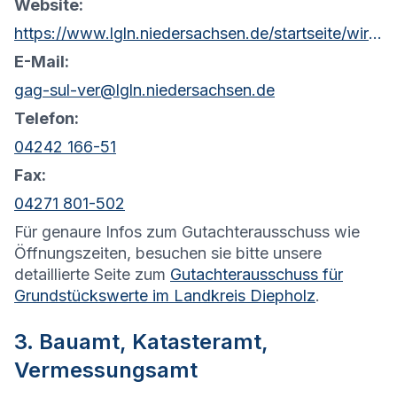
Website:
https://www.lgln.niedersachsen.de/startseite/wir_uber_uns_amp_organisation/organisation_amp_kontakt/rd_sulingen_verden/geschaftsstelle_gutachterausschuss/geschaftsstelle-gutachterausschuss-102120.html
E-Mail:
gag-sul-ver@lgln.niedersachsen.de
Telefon:
04242 166-51
Fax:
04271 801-502
Für genaure Infos zum Gutachterausschuss wie
Öffnungszeiten, besuchen sie bitte unsere
detaillierte Seite zum
Gutachterausschuss für
Grundstückswerte im Landkreis Diepholz
.
3. Bauamt, Katasteramt,
Vermessungsamt